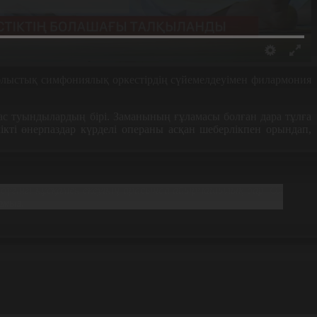
блыстық симфониялық оркестірдің сүйемелдеуімен филармония
бас туындылардың бірі. Заманының ғұламасы болған дара тұлға
кті өнерпаздар күрделі операны асқан шеберлікпен орындап,
үгінгі нұсқамен екеуінің арасында айырмашылық бар. Ол
рмыз.