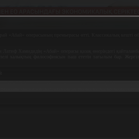
орай
«
Абай
»
операсының премьерасы өтті. Классикалық кешті о
ен Латиф Хамидидің
«
Абай
»
операсы қазақ өнеріндегі қайталан
елі халықтың философиясын паш ететін тағылым бар. Жергілі
:
дағы театрда Абайдың 175 жылдығы аясында қойылған. Бірақ б
етурадағы қысқарған жерлерді ашып толық нұсқасын қойып оты