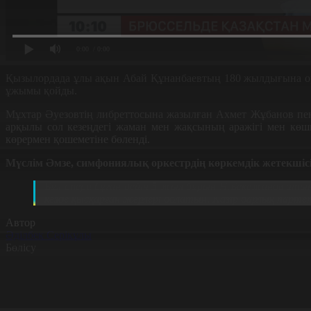
0:00
/ 0:00
Қызылордада ұлы ақын Абай Құнанбаевтың 180 жылдығына 
ұжымы қойды.
Мұхтар Әуезовтің либреттосына жазылған Ахмет Жұбанов п
арқылы сол кезеңдегі жаман мен жақсының аражігі мен көшп
көрермен қошеметіне бөленді.
Мүслім Әмзе, симфониялық оркестрдің көркемдік жетекшісі
Бұл опера бұған дейін 5 жыл бұрын Н.Бекежанов атын
кезде қысқарған жерлері болатын. Қазір барлық парт
Автор
Әділбек Серікұлы
Бөлісу