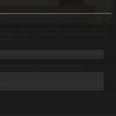
і арнайы бұйрық жариялады. Бірақ, дәрігерлер тек төртінші
ақытында, таңғы сегізден кешкі сегіз аралығында ғана келеді.
ып отыр.
, дер кезінде көмек береді. Ал басқа кезде дәл сол
алқылауға шығарды. Халықтың пікірі қандай?
с.
қтарын көтеру керек деп ойлаймын.
м.