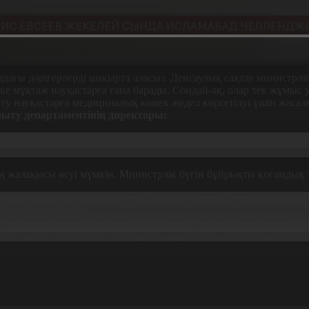
дағы дәрігерлерді шақырта аласыз. Денсаулық сақтау министрліг
ке мұқтаж науқастарға ғана барады. Сондай-ақ, олар тек жұмыс у
рту науқастарға медициналық көмек жедел көрсетілуі үшін жасал
ыту департаментінің директоры:
иниканың мамандары уақытылы қарап, соларға профилактика жасап
өрсете береді.
жалақысы өсуі мүмкін. Министрлік бүгін бұйрықты қоғамдық т
а? Өзім кезінде жедел жәрдемде жұмыс істегем. Өте қиын жұмы
дегенге қарсымын.
фельдшер болып жұмыс істеді ғой. Оңай емес жұмыстары. Айлы
түні жұмыс істейді ғой халық үшін. Дұрыс деп ойлаймын өз басы