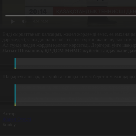
0:00
/ 0:00
Енді сырқаттанып қалсаңыз, жедел жәрдемді емес, өз емханаңыз
дәрежедегі, яғни диспансерлік есепте тұрған және шұғыл көмек
Ал түнде жедел жәрдем қызмет көрсетеді. Дәрігерді үйге шақы
Ләззат Шоманова, ҚР ДСМ МӘМС жүйесін талдау және дам
Өзіңіз территориясында тіркелген науқастарды поликл
науқастар көмексіз қалмас үшін жедел жәрдем көмек к
Шақыртуға шыққаны үшін алғашқы көмек беретін мамандардың 
Менің ойымша, өте дұрыс. Неге төленбеу керек оларғ
Дұрыс емес ол нәрсе деп ойлаймын. Мен мүлдем МӘМС 
Олар күні-түні жұмыс істейді. Өзімнің сыныптасым 
Енді олардың еңбектері бар ғой қанша дегенмен. Күні-
Автор
Жанел Өтеулі
Бөлісу