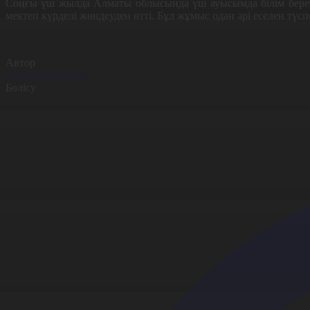
Соңғы үш жылда Алматы облысында үш ауысымда білім береті
мектеп күрделі жөндеуден өтті. Бұл жұмыс одан әрі еселен түсп
Автор
Азамат Бейбітұлы
Бөлісу