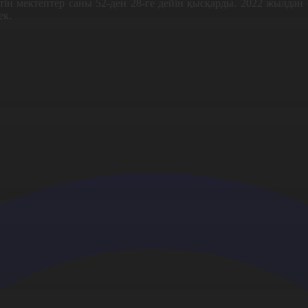
н мектептер саны 52-ден 28-ге дейін қысқарды. 2022 жылдан б
ек.