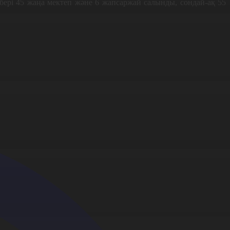
ері 45 жаңа мектеп және 6 жапсаржай салынды, сондай-ақ 55