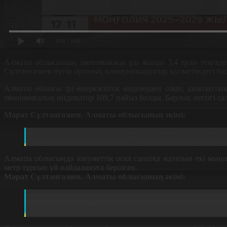
0:00
/ 0:00
Алматы облысының экономикасы үш жылда 3,4 трлн теңгеден 
Сұлтанғазиев бүгін орталық коммуникациялар қызметіндегі ба
Алматы облысы ірі өнеркәсіптік өңірлерден озып, шикізатт
экономикалық индикатор 109,7 пайыз болды. Барлық негізгі сал
Марат Сұлтанғазиев, Алматы облысының әкімі:
Осылайша аграрлық бағытпен ғана шектелмей, иннова
өнеркәсіп саласына тиесілі. Бұл сала – инвестиция тарт
Алматы облысында әлеуметтік осал санатқа жататын екі мың
метр тұрғын үй пайдалануға берілген.
Марат Сұлтанғазиев, Алматы облысының әкімі:
2023-24 жылдары 1500 отбасы баспанамен қамтылса,
аудандарда – Ұйғыр, Кеген, Үлкен Ақсу, Бақанас а
салынбаған еді.