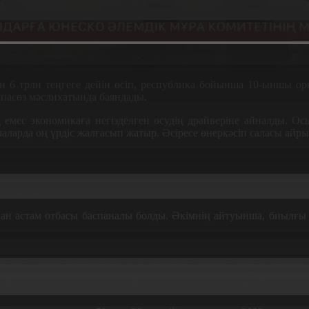
6 трлн теңгеге дейін өсіп, республика бойынша 10-ыншы орын
спасөз мәслихатында баяндады.
ық емес экономикаға негізделген өсудің драйверіне айналды
аларда оң үрдіс жалғасып жатыр. Әсіресе өнеркәсіп саласы айрық
циялық технологиялар мен өңдеу өндірісін дамытатын жетекш
удың негізгі көзі.
нан астам отбасы баспаналы болды. Әкімнің айтуынша, биылғы
 биыл 1700 әлеуметтік осал топтағы отбасына үй беріледі.
уылдарында мемлекеттік бағдарлама аясында жаңа үйлер салы