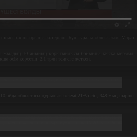
нан 5-інші орынға көтерілді. Бұл туралы облыс әкімі Марат
. Осы жылдың 10 айының қорытындысы бойынша қысқа мерзімді
ша өсім көрсетіп, 2,1 трлн теңгеге жеткен.
і өңірге айналып отырмыз. Өңірлік өнімнің 3/1 бөлігі
 10 айда облыстағы құрылыс көлемі 21% өсіп, 948 мың шаршы
 Сонымен қатар мелекеттік бағдарламалардың аясында
нып, сатып алынып жатыр. Бұған дейін 10-20 жыл бойы