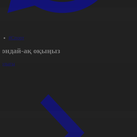
#Спорт
Сондай-ақ оқыңыз
арлығы