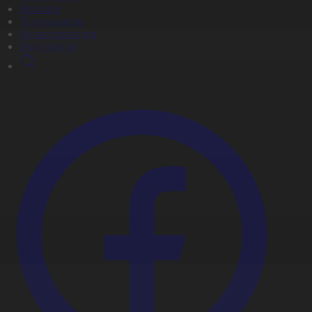
Жобалар
Телехикаялар
Мультсериалдар
Видеоархив