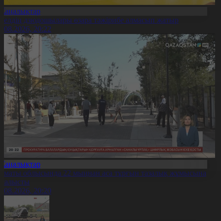
Жаңалықтар
0 елдің дзюдошылары өзара тәжірибе алмасып жатыр
6.08.2026, 20:22
Жаңалықтар
лматы облысында 22 мыңнан аса тұрғын тазалық жұмысына
тсалысты
6.08.2026, 20:20