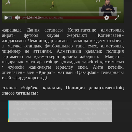
0:00
/ 0:00
6-қарашада Дания астанасы Копенгагенде алматылық
Қ
айрат
»
футбол клубы жергілікті
«
Копенгаген
»
омандасымен Чемпиондар лигасы аясында кездесу өткізеді.
ол матчқа отандық футболшылар ғана емес, алматылық
олицейлер де аттанған. Алматының қалалық полиция
епартаменті екі қызметкерін арнайы жіберіпті. Мақсат -
алықаралық матчтар кезінде қоғамдық тәртіпті қамтамасыз
ту жүйесін жан-жақты зерделеу екен. Айта кетейік,
Копенгаген
»
мен
«Қ
айрат
»
матчын «Qazaqstan» телеарнасы
ікелей эфирде көрсетеді.
алтанат Әзірбек, қалалық Полиция департаментінің
аспасөз хатшысы:
Ү
ш күн сапар кезінде олар арнайы бейне күнделік
әзірлеп, көріп жатқан, біліп жатқан нәрселерін
түйіндеп, ортаға салатын болады
.
Бізге
халықаралық тәжірибе артық етпейді
.