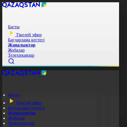
Басты
Тікелей эфир
Бағдарлама кестесі
Жаңалықтар
Жобалар
Телехикаялар
Басты
Тікелей эфир
Бағдарлама кестесі
Жаңалықтар
Жобалар
Телехикаялар