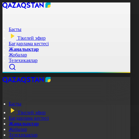
Басты
Тікелей эфир
Бағдарлама кестесі
Жаңалықтар
Жобалар
Телехикаялар
Басты
Тікелей эфир
Бағдарлама кестесі
Жаңалықтар
Жобалар
Телехикаялар