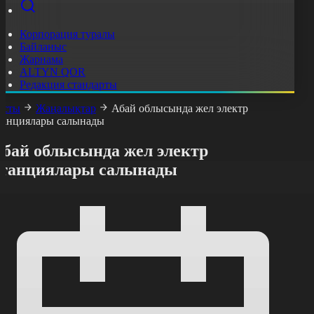
Корпорация туралы
Байланыс
Жарнама
ALTYN QOR
Редакция стандарты
асты
Жаңалықтар
Абай облысында жел электр
танциялары салынады
Абай облысында жел электр
станциялары салынады