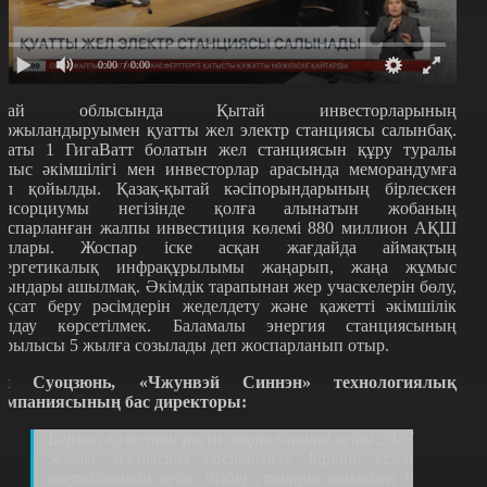
0:00
/ 0:00
бай облысында Қытай инвесторларының
аржыландыруымен қуатты жел электр станциясы салынбақ.
уаты 1 ГигаВатт болатын жел станциясын құру туралы
блыс әкімшілігі мен инвесторлар арасында меморандумға
ол қойылды. Қазақ-қытай кәсіпорындарының бірлескен
онсорциумы негізінде қолға алынатын жобаның
оспарланған жалпы инвестиция көлемі 880 миллион АҚШ
оллары. Жоспар іске асқан жағдайда аймақтың
нергетикалық инфрақұрылымы жаңарып, жаңа жұмыс
рындары ашылмақ. Әкімдік тарапынан жер учаскелерін бөлу,
ұқсат беру рәсімдерін жеделдету және қажетті әкімшілік
олдау көрсетілмек. Баламалы энергия станциясының
ұрылысы 5 жылға созылады деп жоспарланып отыр.
н Суоцзюнь, «Чжунвэй Синнэн» технологиялық
омпаниясының бас директоры:
Барлық қажетті рәсім аяқталғаннан кейін 2027
жылы жұмысты бастаймыз. Бірінші кезең
аяқталғаннан кейін біздің станция шамамен 9