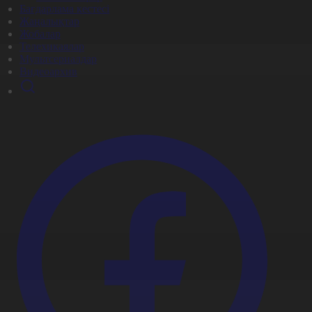
Бағдарлама кестесі
Жаңалықтар
Жобалар
Телехикаялар
Мультсериалдар
Видеоархив