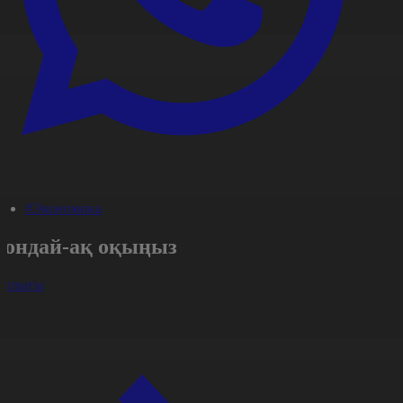
#Экономика
Сондай-ақ оқыңыз
арлығы