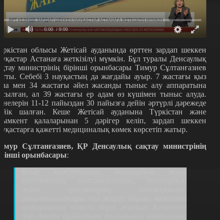
0:00
/ 0:00
үркістан облысы Жетісай ауданында өрттен зардап шеккен
ауқастар Астанаға жеткізілуі мүмкін. Бұл туралы Денсаулық
ақтау министрінің бірінші орынбасары Тимур Сұлтанғазиев
йтты. Себебі 3 науқастың да жағдайы ауыр. 7 жастағы қыз
ала мен 34 жастағы әйел жасанды тыныс алу аппаратына
осылған, ал 39 жастағы ер адам өз күшімен тыныс алуда.
енелерін 11-12 пайыздан 30 пайызға дейін әртүрлі дәрежеде
үйік шалған. Кеше Жетісай ауданына Түркістан және
ымкент қалаларынан 5 дәрігер келіп, зардап шеккен
ауқастарға қажетті медициналық көмек көрсетіп жатыр.
имур Сұлтанғазиев, ҚР Денсаулық сақтау министрінің
ірінші орынбасары
:
Кеше ко
мбустиолог, балалардың және
ересектердің токсикологтары, балалардың
және ересектердің анестезиолог-
рениматологтары сол жерге барып, қажетті
медициналық көмегін беріп жатыр. Қажетті
дәрі-дәрмек бұйымдары толығымен қамтылған.