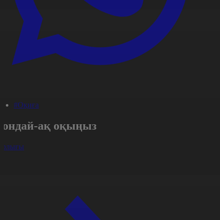
#Оқиға
Сондай-ақ оқыңыз
арлығы