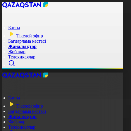
Басты
Тікелей эфир
Бағдарлама кестесі
Жаңалықтар
Жобалар
Телехикаялар
Басты
Тікелей эфир
Бағдарлама кестесі
Жаңалықтар
Жобалар
Телехикаялар