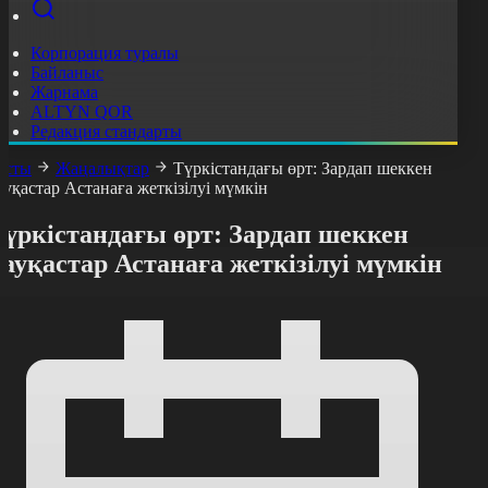
Корпорация туралы
Байланыс
Жарнама
ALTYN QOR
Редакция стандарты
асты
Жаңалықтар
Түркістандағы өрт: Зардап шеккен
ауқастар Астанаға жеткізілуі мүмкін
Түркістандағы өрт: Зардап шеккен
ауқастар Астанаға жеткізілуі мүмкін