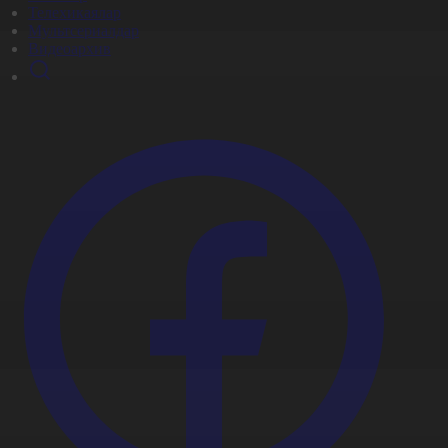
Телехикаялар
Мультсериалдар
Видеоархив