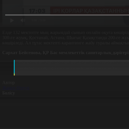
0:00
/ 0:00
Елде 132 мектепте мың жарымдай сынып онлайн оқуға көшіріл
300-ге жуық, Қостанай, Астана, Шығыс Қазақстанда 200-ге жу
көшіріледі. Ал тұтас мектепті карантинге жабу туралы аймақт
Сархат Бейсенова,
ҚР Бас мемлекеттік санитарлық дәрігері
Қыркүйек айынан бастап апта сайын мониторинг жүргіз
санитариялық дәрігерлері шешім қабылдай алады.
Автор
Жанел Өтеулі
Бөлісу