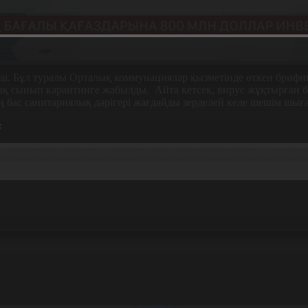
ді. Бұл туралы Орталық коммунациялар қызметінде өткен бриф
ық сынып карантинге жабылды. Айта кетсек, вирус жұқтырған б
ың бас санитариялық дәрігері жағдайды зерделей келе шешім шыға
:
еміз. Бүгіннен бастап күн сайын жүргіземіз. К
елесі аптада б
і