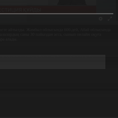
ингте айтылды. Жамбыл облысында 600-дей, Абай облысында
алалардың саны 30 пайыздан асса, сынып онлайн оқуға
ра алады.
р жарым есе аурушаңдық өсімі болса, аймақтың бас