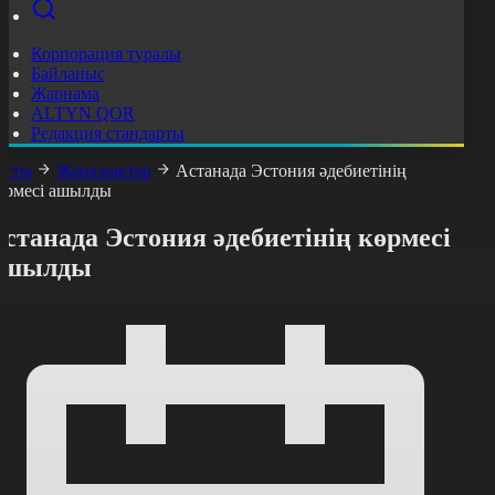
Корпорация туралы
Байланыс
Жарнама
ALTYN QOR
Редакция стандарты
асты
Жаңалықтар
Астанада Эстония әдебиетінің
өрмесі ашылды
станада Эстония әдебиетінің көрмесі
ашылды