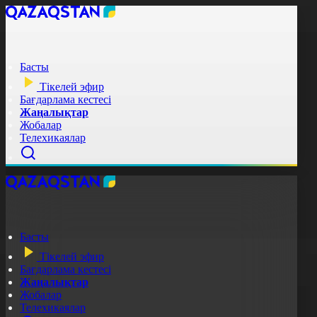
Басты
Тікелей эфир
Бағдарлама кестесі
Жаңалықтар
Жобалар
Телехикаялар
Басты
Тікелей эфир
Бағдарлама кестесі
Жаңалықтар
Жобалар
Телехикаялар