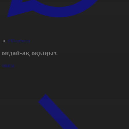
#Мәдениет
Сондай-ақ оқыңыз
арлығы