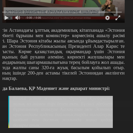
0:00
/ 0:00
үгін Астанадағы ұлттық академиялық кітапханада «Эстония
дебиеті бұрышы мен комикстер» көрмесінің ашылу рәсімі
тті. Шара Эстония кітабы жылы аясында ұйымдастырылған.
ған Эстония Республикасының Президенті Алар Карис те
атысты. Көрме қазақстандық оқырмандар үшін Эстония
алқының бай рухани әлеміне, көрнекті жазушылары мен
қындарының шығармашылығына терең бойлауға жол ашады.
ұнда жалпы саны 320-ға жуық басылым қойылып отыр.
оның ішінде 200-ден астамы тікелей Эстониядан әкелінген
инақтар.
ида Балаева, ҚР Мәдениет және ақпарат министрі:
Белгілі эстон жазушысы Фридрих Крейцвальд
халық өз әнімен тірі деген екен. Бүгінгі әдебиет
бұрышының ашылуы Қазақстан мен Эстония
арасындағы мәдени байланыстарды нығайтуға,
шабыт пен достық жолында жаңа қадам
болары анық.