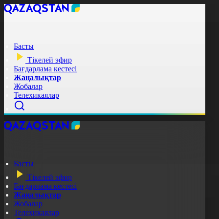
Басты
Тікелей эфир
Бағдарлама кестесі
Жаңалықтар
Жобалар
Телехикаялар
Басты
Тікелей эфир
Бағдарлама кестесі
Жаңалықтар
Жобалар
Телехикаялар