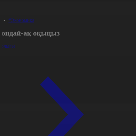
#Экономика
Сондай-ақ оқыңыз
арлығы