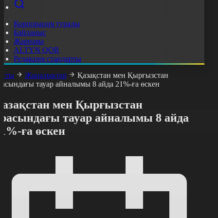
Корпорация туралы
Байланыс
Жарнама
ALTYN QOR
Редакция стандарты
асты
Жаңалықтар
Қазақстан мен Қырғызстан
расындағы тауар айналымы 8 айда 21%-ға өскен
Қазақстан мен Қырғызстан
арасындағы тауар айналымы 8 айда
21%-ға өскен