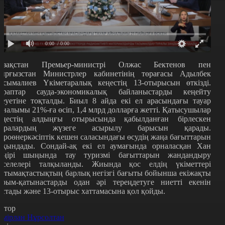
0:00
/ 0:00
азақстан Премьер-министрі Олжас Бектенов пен
ырғызстан Министрлер кабинетінің төрағасы Адылбек
асымалиев Үкіметаралық кеңестің 13-отырысын өткізді.
араптар сауда-экономикалық байланыстарды кеңейту
леуетіне тоқталды. Биыл 8 айда екі ел арасындағы тауар
йналымы 21%-ға өсіп, 1,4 млрд долларға жетті. Қатысушылар
еңестің алдыңғы отырысында қабылданған бірлескен
аралардың жүзеге асырылу барысын қарады.
гроөнеркәсіптік кешен саласындағы өсудің жаңа бағыттарын
йқындады. Сондай-ақ екі ел аумағында орналасқан Хан
әңірі шыңында тау туризмі бағыттарын жандандыру
әселелері талқыланды. Жиында қос елдің үкіметтері
нтымақтастықтың барлық негізгі бағыты бойынша екіжақты
арым-қатынастарды одан әрі тереңдетуге ниетті екенін
астады және 13-отырыс хаттамасына қол қойды.
втор
емірлан Нұрсолтан