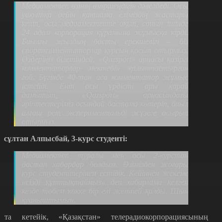
Медиамектеп өзінің өміршеңдігін дәлелдеді. Осы
уақытқа дейін қаншама еліміздің жастары
келіп, осы медиамектепте оқып, соның ішінде
24 адам корпорация құрамына жұмысқа кірді.
Биылғы жылдың басты ерекшелігі – біз
спорткомментаторлар курсын қосып отырмыз.
Өздеріңіз білетіндей, «Qazsport» арнасы қазіргі
комментаторлар мектебін қалыптастырған
ғой. Бүгінде 40-тан аса комментатор жұмыс
істейді. Енді осы үрдісті ары қарай
дамытып,
«Qazsport»
арнасындағы
әріптестеріміз осындай бастама көтеріп, биыл
алғаш рет экспериментальді жүзеге асырып
отырмыз.
рсұлтан Алпысбай, 3-курс студенті:
Медиамектеп туралы мен осы 2-курстан
бастап хабардар болдым. Өзімізден жоғары
курс студенттерінен естідік. Кейіннен жекеме
«сізді құттықтаймыз» деп хабарлама келген
кезде төбем көкке бір елі жетпей қалды. Шын
қуаныштымын.
йта кетейік, «Қазақстан» телерадиокорпорациясының