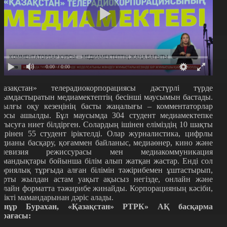
0:00
/ 0:00
Қазақстан» телерадиокорпорациясы дәстүрлі түрде
йымдастыратын медиамектептің бесінші маусымын бастады.
иылғы оқу кезеңінің басты жаңалығы – комментаторлар
урсы ашылды. Бұл маусымда 304 студент медиамектепке
атысуға ниет білдірген. Солардың ішінен еліміздің 10 шақты
ңірінен 55 студент іріктелді. Олар журналистика, цифрлы
едианы басқару, қоғаммен байланыс, медиаөнер, кино және
елевизия режиссурасы мен медиакоммуникация
амандықтары бойынша білім алып жатқан жастар. Енді сол
еориялық тұрғыда алған білімін тәжірибемен ұштастырып,
арты жылдан астам уақыт ақысыз негізде, онлайн және
флайн форматта тәжирибе жинайды. Корпорацияның кәсіби,
ілікті мамандарынан дәріс алады.
рнұр Бурахан, «Қазақстан» РТРК» АҚ басқарма
өрағасы: