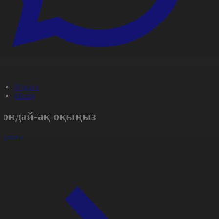
#Оқиға
#Білім
Сондай-ақ оқыңыз
арлығы