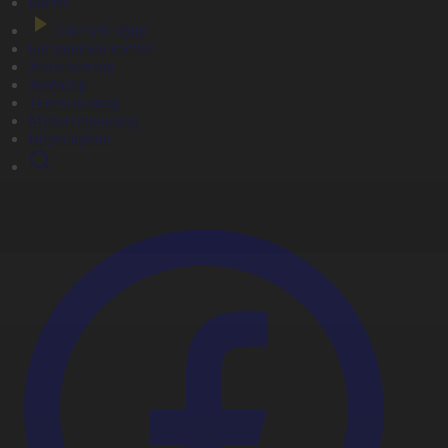
Басты
Тікелей эфир
Бағдарлама кестесі
Жаңалықтар
Жобалар
Телехикаялар
Мультсериалдар
Видеоархив