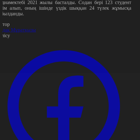
едиамектебі 2021 жылы басталды. Содан бері 123 студент
ілім алып, оның ішінде үздік шыққан 24 түлек жұмысқа
абылданды.
втор
рдақ Мұратқызы
өлісу