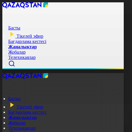
Басты
Тікелей эфир
Бағдарлама кестесі
Жаңалықтар
Жобалар
Телехикаялар
Басты
Тікелей эфир
Бағдарлама кестесі
Жаңалықтар
Жобалар
Телехикаялар