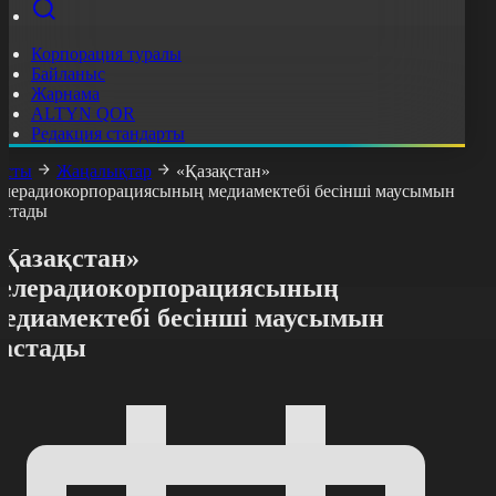
Корпорация туралы
Байланыс
Жарнама
ALTYN QOR
Редакция стандарты
асты
Жаңалықтар
«Қазақстан»
елерадиокорпорациясының медиамектебі бесінші маусымын
астады
«Қазақстан»
телерадиокорпорациясының
медиамектебі бесінші маусымын
бастады