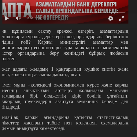
0:00
/ 0:00
анк құпиясын сақтау ережесі өзгеріп, азаматтардың
сепшоттары туралы деректер салық органдарына берілетінін
стідіңіз ғой? Қаржы министрлігі азаматтар мен
омпаниялардың есепшоттары туралы ақпаратты мемлекеттік
ірістер органдарына беру жөніндегі бұйрық жобасын
зірлеген.
ұжат алдағы жылдың 1 қаңтарынан күшіне енетін жаңа
алық кодексінің аясында дайындалған.
кімет мұны «көлеңкелі экономикамен күрес және қаржы
үйесінің ашықтығын арттыру жолындағы маңызды
адамдардың бірі, бюджеттің кіріс бөлігін ұлғайтып,
емқорлық тәуекелдерін азайтуға мүмкіндік береді» деп
үсіндіреді.
ондай-ақ, қаржы ағындарына қатысты статистикалық
әліметтер жасырын табыс пен көлеңкелі схемалардың
уқымын анықтауға көмектеседі.