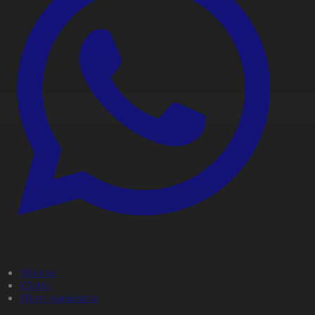
#Қоғам
#Апта
#Күн жаңалығы