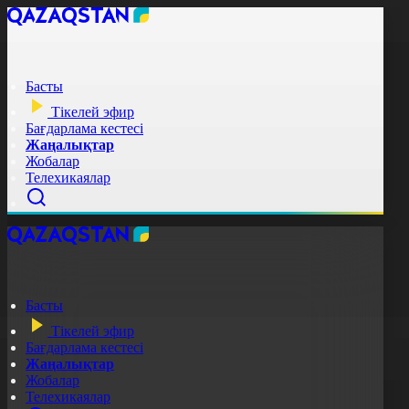
Басты
Тікелей эфир
Бағдарлама кестесі
Жаңалықтар
Жобалар
Телехикаялар
Басты
Тікелей эфир
Бағдарлама кестесі
Жаңалықтар
Жобалар
Телехикаялар