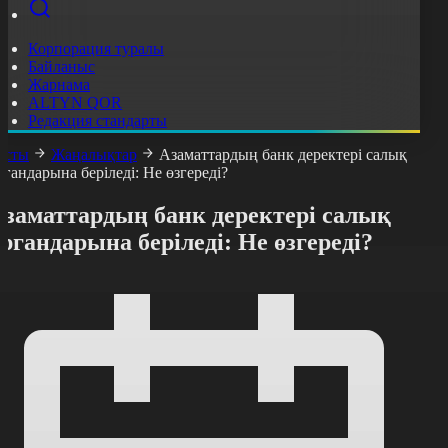
Корпорация туралы
Байланыс
Жарнама
ALTYN QOR
Редакция стандарты
асты
Жаңалықтар
Азаматтардың банк деректері салық
ргандарына беріледі: Не өзгереді?
Азаматтардың банк деректері салық
ргандарына беріледі: Не өзгереді?