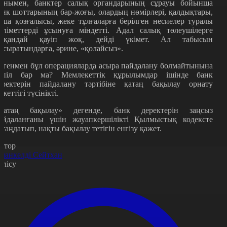
онымен, банктер салық органдарының сұрауы бойынша
анк шоттарының бар-жоғы, олардың нөмірлері, қалдықтары,
қша қозғалысы, жеке тұлғаларға берілген несиелер туралы
әліметтерді ұсынуға міндетті. Адал салық төлеушілерге
шқандай қауіп жоқ, дейді үкімет. Ал табысын
асыратындарға, әрине, «қолайсыз».
егенмен бұл операцияларда асыра пайдалану болмайтынына
епіл бар ма? Мемлекеттік құрылымдар ішінде банк
еректерін пайдалану тәртібіне қатаң бақылау орнату
ажеттігі түсінікті.
Қатаң бақылау» дегенде, банк деректерін заңсыз
айдаланғаны үшін жауапкершілікті Қылмыстық кодексте
атаңдатып, нақты бақылау тетігін енгізу қажет.
втор
манкелді Сейтхан
өлісу