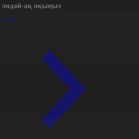
Сондай-ақ оқыңыз
арлығы