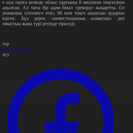
әл осы оқиға кезінде облыс тұрғыны 8 миллион теңгесінен
йырылған. Ал тағы бір адам биыл «рекорд» жаңартты. Ол
арнамалық сілтемеге өтіп, 90 млн теңге ақшасын аударып
іберген. Бұл дерек «инвестициялық алаяқтық» деп
ылмыстың жаңа түрі ретінде тіркелді.
втор
олат Аманбаев
өлісу