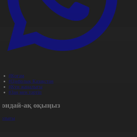
#Қоғам
#Цифрлық Қазақстан
#Күн жаңалығы
#Заң мен тәртіп
Сондай-ақ оқыңыз
арлығы