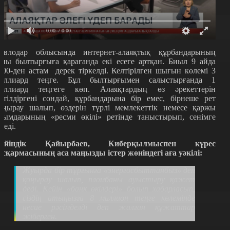
0:00
/ 0:00
авлодар облысында интернет-алаяқтық құрбандарының
аны былтырғыға қарағанда екі есеге артқан. Биыл 9 айда
800-ден астам дерек тіркелді. Келтірілген шығын көлемі 3
иллиард теңге. Бұл былтырғымен салыстырғанда 1
иллиард теңгеге көп. Алаяқтардың өз әрекеттерін
етілдіргені сондай, құрбандарына бір емес, бірнеше рет
оңырау шалып, өздерін түрлі мемлекеттік немесе қаржы
йымдарының «ресми өкілі» ретінде таныстырып, сенімге
іреді.
үйіндік Қайырбаев, Киберқылмыспен күрес
асқармасының аса маңызды істер жөніндегі аға уәкілі:
Жуырда бір тұрғынға «энергосбыттанбыз» деп
қоңырау шалып, пломбаны ауыстыру қажет
деді. Кейін «банк өкілдері» болып хабарласып,
сіздің атыңызға 8 миллион теңге көлемінде
несие рәсімделді деп жалған құжаттар
жіберген.