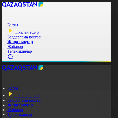
Басты
Тікелей эфир
Бағдарлама кестесі
Жаңалықтар
Жобалар
Телехикаялар
Басты
Тікелей эфир
Бағдарлама кестесі
Жаңалықтар
Жобалар
Телехикаялар