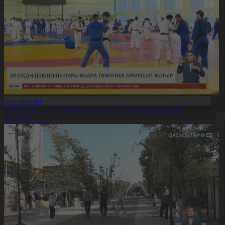
Жаңалықтар
0 елдің дзюдошылары өзара тәжірибе алмасып жатыр
6.08.2026, 20:22