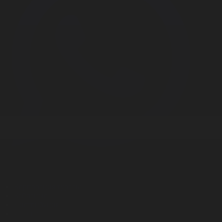
Корпорация туралы
Байланыс
Дистрибуция
Жарнама