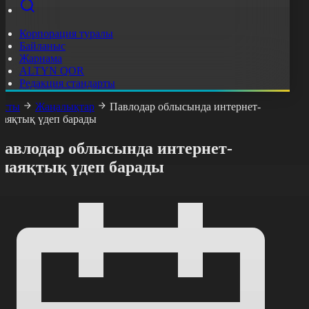
Корпорация туралы
Байланыс
Жарнама
ALTYN QOR
Редакция стандарты
асты
Жаңалықтар
Павлодар облысында интернет-
лаяқтық үдеп барады
Павлодар облысында интернет-
алаяқтық үдеп барады