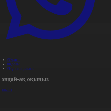
#Оқиға
#Қоғам
#Күн жаңалығы
Сондай-ақ оқыңыз
арлығы