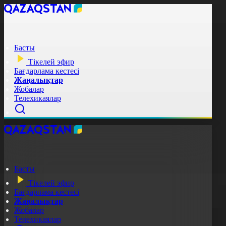
Басты
Тікелей эфир
Бағдарлама кестесі
Жаңалықтар
Жобалар
Телехикаялар
Басты
Тікелей эфир
Бағдарлама кестесі
Жаңалықтар
Жобалар
Телехикаялар