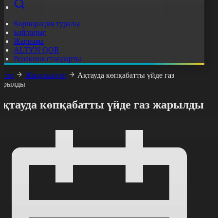
Корпорация туралы
Байланыс
Жарнама
ALTYN QOR
Редакция стандарты
асты
Жаңалықтар
Ақтауда көпқабатты үйде газ
арылды
Ақтауда көпқабатты үйде газ жарылды