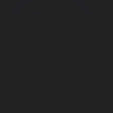
Корпорация туралы
Байланыс
Дистрибуция
Жарнама