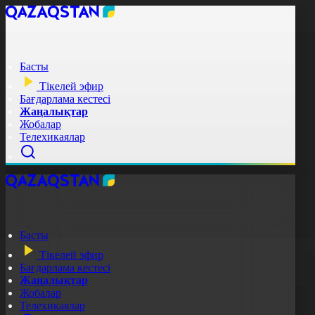
Басты
Тікелей эфир
Бағдарлама кестесі
Жаңалықтар
Жобалар
Телехикаялар
Басты
Тікелей эфир
Бағдарлама кестесі
Жаңалықтар
Жобалар
Телехикаялар