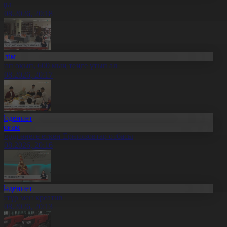
лды
8.08.2026, 20:18
Білім
ітап оқып, 600 мың теңге ұтып ал
8.08.2026, 20:17
Мәдениет
Қоғам
нерді өнеге еткен Ерниязовтар отбасы
8.08.2026, 20:16
Мәдениет
әстүр мен креатив
8.08.2026, 20:13