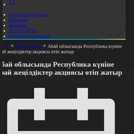
Корпорация туралы
Байланыс
Жарнама
ALTYN QOR
Редакция стандарты
асты
Жаңалықтар
Абай облысында Республика күніне
рай жеңілдіктер акциясы өтіп жатыр
Абай облысында Республика күніне
рай жеңілдіктер акциясы өтіп жатыр