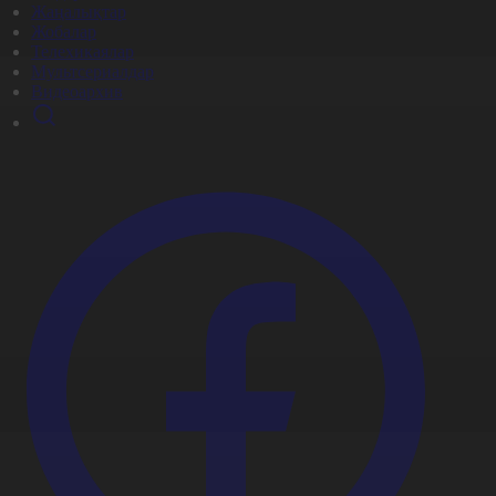
Жаңалықтар
Жобалар
Телехикаялар
Мультсериалдар
Видеоархив