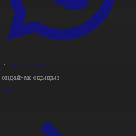
#Республика күні
Сондай-ақ оқыңыз
арлығы