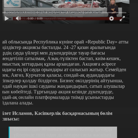
0:00
/ 0:00
бай облысында Республика күніне орай «Republic Day» атты
еңілдіктер акциясы басталды. 24 -27 қазан аралығында
ңірдің сауда үйлері мен дүкендерінде тауар бағасы
өмендетіліп сатылмақ. Азық-түліктен бастап, киім-кешек,
ұрмыстық заттардың құны арзандаған. Акцияға әсіресе
аладағы ең ірі сауда орындары ат салысып жатыр. Семейден
өлек, Аягөз, Курчатов қаласы, сондай-ақ аудандардағы
әсіпкерлер қолдау білдірген. Бизнес өкілдерінің айтуынша,
ұндай науқан ішкі сауданы жандандырып, сатып алушылар
анын көбейтеді. Тұрғындар акция кезінде дүкендерде,
ондай-ақ онлайн платформаларда тиімді ұсыныстарды
айдалана алады.
ділет Исламов, Кәсіпкерлік басқармасының бөлім
асшысы:
10 пайыздан 30 пайызға дейін. Кейбір ірі сауда
үйлерінде тіпті одан да жоғары сауда жасалып