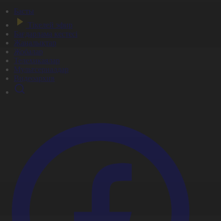
Басты
Тікелей эфир
Бағдарлама кестесі
Жаңалықтар
Жобалар
Телехикаялар
Мультсериалдар
Видеоархив