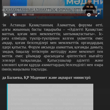
0:00
/ 0:00
үгін Астанада Қазақстанның Азаматтық форумы өтті.
иылғы жиынның басты тақырыбы –
«Ә
ділетті Қазақстан:
заматтық қоғам мен мемлекеттің ынтымақтастығы
».
Іс-
араға еліміздің түкпір-түкпірінен келген үкіметтік емес
йымдар, қоғам белсенділері мен мемлекеттік органдардың
кілдері қатысты. Форум аясында азаматтық қоғамды дамыту,
оғамдық бақылау тетіктерін жетілдіру және мемлекет пен
кіметтік емес ұйымдар арасындағы әріптестікті нығайту
әселелері талқыланды. Қатысушылар әділетті және
нклюзивті қоғам құруда азаматтардың белсенділігі мен өзара
енімнің маңызына тоқталды.
ида Балаева, ҚР Мәдениет және ақпарат министрі:
Кеше Парламенттік реформалар жөніндегі
жұмыс тобының Мемлекет басшысының
қатысуымен алғашқы отырысы өтті.
Президент атап өткендей, бұл мәселе қоғамның
кеңінен тартылуын, барлық халық
ұсыныстарын талдауды және зерделеуді талап