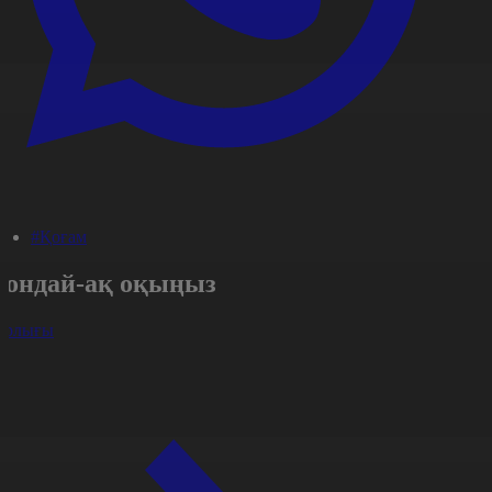
#Қоғам
Сондай-ақ оқыңыз
арлығы