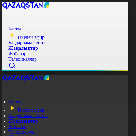
Басты
Тікелей эфир
Бағдарлама кестесі
Жаңалықтар
Жобалар
Телехикаялар
Басты
Тікелей эфир
Бағдарлама кестесі
Жаңалықтар
Жобалар
Телехикаялар