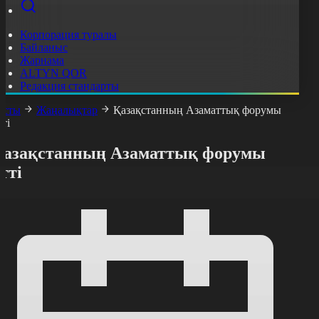
Корпорация туралы
Байланыс
Жарнама
ALTYN QOR
Редакция стандарты
асты
Жаңалықтар
Қазақстанның Азаматтық форумы
тті
Қазақстанның Азаматтық форумы
тті