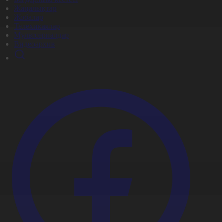
Жаңалықтар
Жобалар
Телехикаялар
Мультсериалдар
Видеоархив