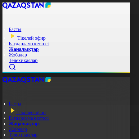
Басты
Тікелей эфир
Бағдарлама кестесі
Жаңалықтар
Жобалар
Телехикаялар
Басты
Тікелей эфир
Бағдарлама кестесі
Жаңалықтар
Жобалар
Телехикаялар