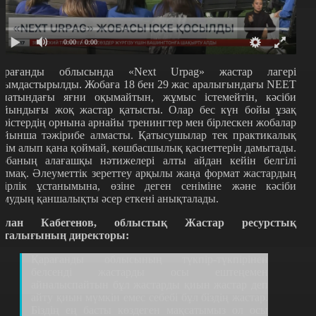
0:00
/ 0:00
арағанды облысында «Next Urpag» жастар лагері
йымдастырылды. Жобаға 18 бен 29 жас аралығындағы NEET
анатындағы яғни оқымайтын, жұмыс істемейтін, кәсіби
айындығы жоқ жастар қатысты. Олар бес күн бойы ұзақ
әрістердің орнына арнайы тренингтер мен бірлескен жобалар
ойынша тәжірибе алмасты. Қатысушылар тек практикалық
ілім алып қана қоймай, көшбасшылық қасиеттерін дамытады.
обаның алағашқы нәтижелері алты айдан кейін белгілі
олмақ. Әлеуметтік зереттеу арқылы жаңа формат жастардың
мірлік ұстанымына, өзіне деген сеніміне және кәсіби
амудың қаншалықты әсер еткені анықталады
.
слан Кабегенов, облыстық Жастар ресурстық
рталығының директоры:
Қарағанды облысының түкпір-түкпірінен
белсенді жастарды осы ештеңемен
айналыспайтын бұл жастарды қиын жастар деп
айту қиын мүмкін емес себебі бұл біздің жастар.
Біздің ең басты көздеген мақсатымыз ол осы