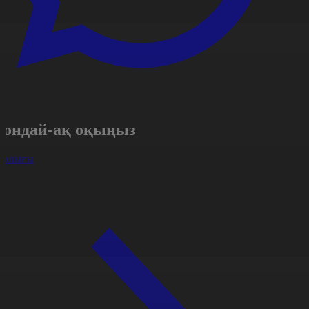
Сондай-ақ оқыңыз
арлығы