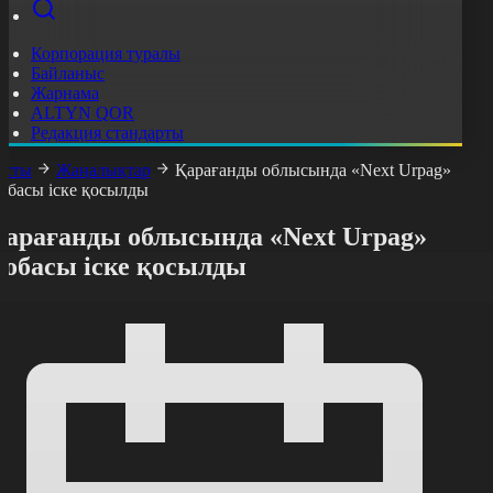
Корпорация туралы
Байланыс
Жарнама
ALTYN QOR
Редакция стандарты
асты
Жаңалықтар
Қарағанды облысында «Next Urpag»
обасы іске қосылды
Қарағанды облысында «Next Urpag»
жобасы іске қосылды