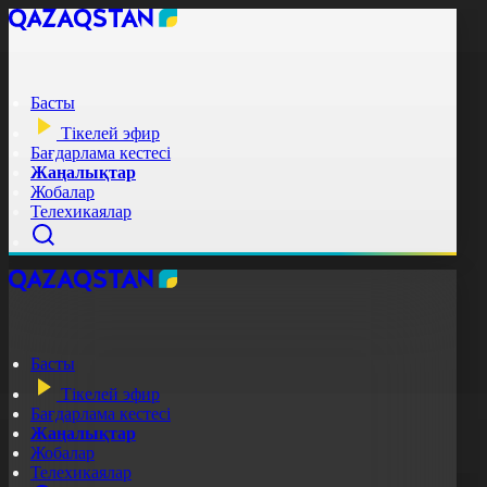
Басты
Тікелей эфир
Бағдарлама кестесі
Жаңалықтар
Жобалар
Телехикаялар
Басты
Тікелей эфир
Бағдарлама кестесі
Жаңалықтар
Жобалар
Телехикаялар