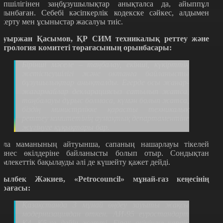
өпшілігінен заңбұзушылықтар анықталса да, айыппұл
алынбаған. Себебі кәсіпкерлік кодекске сәйкес, алдымен
скерту мен ұсыныстар жасалуы тиіс.
ауыржан Қасымов, ҚР СИМ техникалық реттеу және
етрология комитеті төрағасының орынбасары:
Бірінші мәселе – таңбалау, екінші, күкірттің
жетіспеушілігі және октанға байланысты
бұзушылықтар анықталды. Егерде осы жанар-
жағармайлар декларациясыз сатылып жатса,
таңбалауы дұрыс болмаса, күмән болып жатса,
біздің министрлікке қарасты техникалық
реттеу комитетінің аумақтық департаментіне
жүгінуге құқықтары бар.
ала маманының айтуынша, сапаның нашарлауы тікелей
изнес өкілдеріне байланысты болып отыр. Сондықтан
емлекеттік бақылауды әлі де күшейту қажет дейді.
сылбек Жәкиев, «Petrocouncil» мұнай-газ кеңесінің
өрағасы:
Қазақстанда 3 мұнай өңдеу зауыты жақсы
модернизациядан өткен. АИ-95 еуростандарт
К4, К5-ке дейін жетті. Бірақ өкінішке қарай,