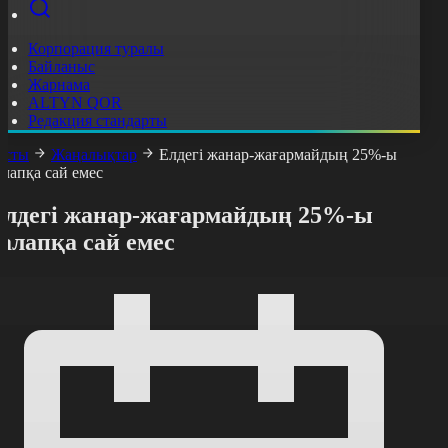
Корпорация туралы
Байланыс
Жарнама
ALTYN QOR
Редакция стандарты
асты
Жаңалықтар
Елдегі жанар-жағармайдың 25%-ы
алапқа сай емес
Елдегі жанар-жағармайдың 25%-ы
алапқа сай емес