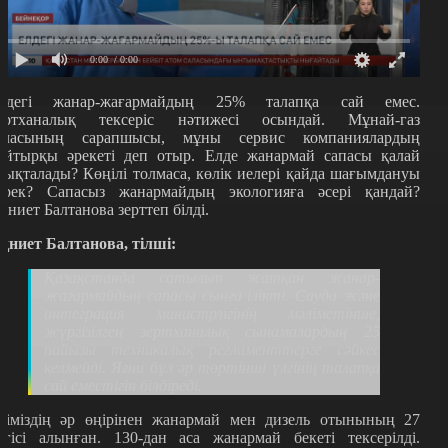
0:00
/ 0:00
лдегі жанар-жағармайдың 25% талапқа сай емес.
ертханалық тексеріс нәтижесі осындай. Мұнай-газ
аласының сарапшысы, мұны сервис компаниялардың
ұйтырқы әрекеті деп отыр. Елде жанармай сапасы қалай
нықталады? Көңілі толмаса, көлік иелері қайда шағымдануы
ерек? Сапасыз жанармайдың экологияға әсері қандай?
қниет Балтанова зерттеп білді.
қниет Балтанова, тілші
:
Қазақстанда сатылып жатқан жанар-
жағармайдың сапасы сынға ілікті. Сауда және
интеграция министрлігінің мәліметінше,
жүргізілген зертханалық сынамалардың 25
пайызы техникалық регламенттерге сәйкес
келмейді. Яғни бұл әр төртінші үлгінің талапқа
сай еместігін білдіреді.
ліміздің әр өңірінен жанармай мен дизель отынының 27
лгісі алынған. 130-дан аса жанармай бекеті тексерілді.