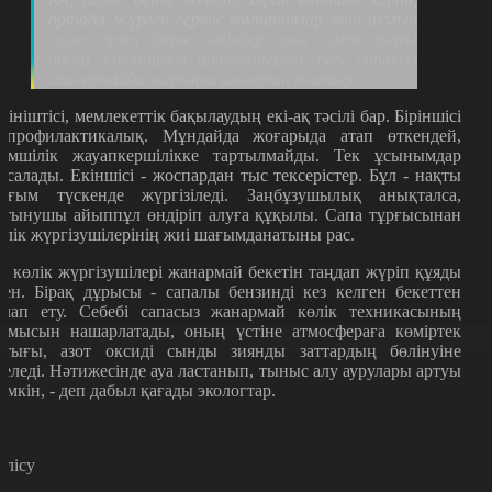
ортада жүрген сервис компаниялар яғни шағын
және орта бизнес өкілдері оны сумен, тағы
басқа заттармен араластырып, осы сапасыз
жанармайды нарыққа шығарып жатыр.
кініштісі, мемлекеттік бақылаудың екі-ақ тәсілі бар. Біріншісі
 профилактикалық. Мұндайда жоғарыда атап өткендей,
кімшілік жауапкершілікке тартылмайды. Тек ұсынымдар
асалады. Екіншісі - жоспардан тыс тексерістер. Бұл - нақты
ағым түскенде жүргізіледі. Заңбұзушылық анықталса,
ұтынушы айыппұл өндіріп алуға құқылы. Сапа тұрғысынан
өлік жүргізушілерінің жиі шағымданатыны рас.
ә көлік жүргізушілері жанармай бекетін таңдап жүріп құяды
кен. Бірақ дұрысы - сапалы бензинді кез келген бекеттен
алап ету. Себебі сапасыз жанармай көлік техникасының
ұмысын нашарлатады, оның үстіне атмосфераға көміртек
отығы, азот оксиді сынды зиянды заттардың бөлінуіне
келеді. Нәтижесінде ауа ластанып, тыныс алу аурулары артуы
үмкін, - деп дабыл қағады экологтар.
өлісу