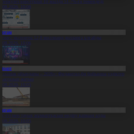
уберкулез көрсеткіші 10 жылда 51,7%-ға төмендеді
7.08.2026, 10:08
Қоғам
ызмет экспорты 12,8 миллиард долларға ұлғайды
7.08.2026, 10:06
Спорт
Болашақ ойындары – 2026»: Фиджитал-би бойынша үздіктер
нықталып жатыр
7.08.2026, 10:05
Қоғам
ұс еті мен тауық жұмыртқасын өндіру қарқын алды
7.08.2026, 10:05