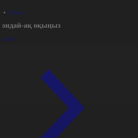
#Оқиға
Сондай-ақ оқыңыз
арлығы