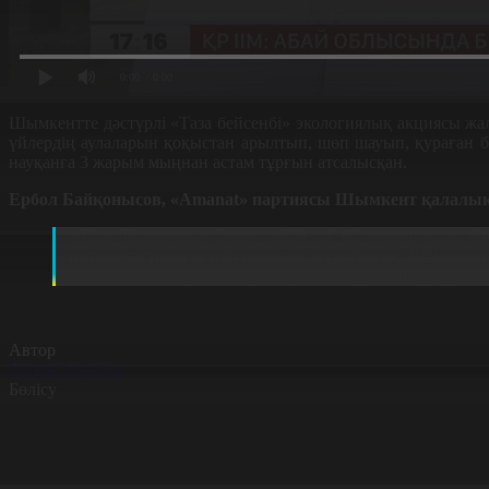
0:00
/ 0:00
Шымкентте дәстүрлі «Таза бейсенбі» экологиялық акциясы жа
үйлердің аулаларын қоқыстан арылтып, шөп шауып, қураған б
науқанға 3 жарым мыңнан астам тұрғын атсалысқан.
Ербол Байқонысов, «Amanat» партиясы Шымкент қалал
«Таза Қазақстан» деген сөздің өзі біз рухани таза 
азамат жүрген жерін тазалап жүруі керек. Шымкент –
болатын болса, тазалайтын жер болмауы да мүмкін. Сон
Автор
Айнұр Ақбаева
Бөлісу