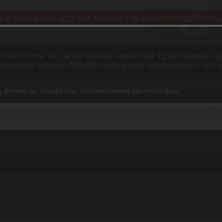
лғасын тапты. Бұл жолы тазалық жұмыстары Тұран ауданына қа
ұтақтарды жинады. Мұндай сенбілік жыл басынан бері 37 рет өт
ық филиалы атқарушы хатшысының орынбасары:
болуымыз керек, әқайсысы өз тазалығына жауап беруі керек. Ә
 жасыл қала, осылай тазалыққа шақырғанның нәтижесінде біз 
дықтан біз экологиясы таза қалада өмір сүруіміз керек.