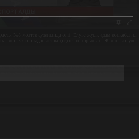
расты №8 мөлтек ауданында өтті. Елуге жуық адам көпқабатты
кізіліп, 35 тоннадан астам қоқыс шығарылған. Жалпы, атаулы
ркім шашып кеткеннен кейін тазалау мақсат емес. Әрбір
таза қалаға айналамыз деп есептеймін. Барлық жер таза