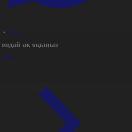
#Апта
Сондай-ақ оқыңыз
арлығы