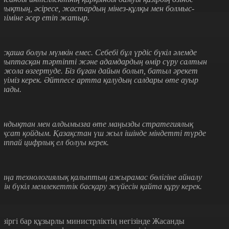
алықтың, әсіресе, жастардың мінез-құлқы мен болмыс-
ітіміне әсер етіп жатыр.
асқаша болуы мүмкін емес. Себебі бұл үрдіс бүкіл әлемде
алыптасқан тәртіпті және адамдардың өмір сүру салтын
іржола өзгертуде. Біз бұған дайын болып, батыл әрекет
туіміз керек. Әйтпесе артта қалудың салдары өте ауыр
олады.
ондықтан мен алдымызға өте маңызды стратегиялық
ақсат қойдым. Қазақстан үш жыл ішінде міндетті түрде
аппай цифрлық ел болуы керек.
аңа технологиялық қалыптың ажырамас бөлігіне айналу
шін бүкіл мемлекеттік басқару жүйесін қайта құру керек.
азіргі бар құзырлы министрліктің негізінде Жасанды