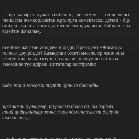
ас, бұл хабарға құлай сенбейсің, дегенмен – тендерлерге
айланысты жемқорлықтан құтылуға көмектеседі дегені - бір,
кіншіден, жалпы жасанды интеллект қауқарына байланысты
леңдейтін жаңалық.
үйсенбіде жасаған жолдауын біздің Президент «Жасанды
нтеллект дәуіріндегі Қазақстан: өзекті мәселелер және оны
үбегейлі цифрлық өзгерістер арқылы шешу» деп атапты.
лғысөзінде түсіндіреді, цитаталар келтіремін:
лемде жаңа геосаяси тәртіп орныға бастады.
азіргі заман бұлыңғыр, тұрақсыз болса да, біз бәріміз
аппай цифрландыру және жасанды интеллект дәуіріне
адам бастық...
асанды интеллектінің қарқынды дамуы қазірдің өзінде