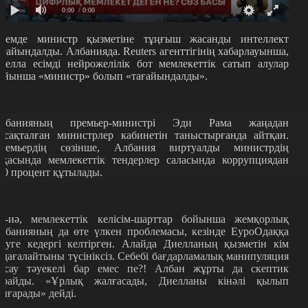
0:00
/ 0:00
лемде министр қызметіне тұңғыш жасанды интеллект
ағайындалды. Албанияда. Reuters агенттігінің хабарлауынша,
иелла есімді нейрожелілік бот мемлекеттік сатып алулар
ойынша «министр» болып «тағайындалды».
лбанияның премьер-министрі Эди Рама жаңадан
асақталған министрлер кабинетін таныстырғанда айтқан.
ремьердің сөзінше, Албания виртуалды министрдің
рқасында мемлекеттік тендерлер саласында коррупциядан
00 процент құтылады.
ә-иә, мемлекеттік келісім-шарттар бойынша жемқорлық
лбанияның да өте үлкен проблемасы, кезінде ЕуроОдаққа
іруге кедергі келтірген. Алайда Диелланың қызметін кім
адағалайтыны түсініксіз. Себебі бағдарламалық манипуляция
асау тәуекелі бар емес пе?! Албан жұрты да скептик
арайды. «Ұрлық жалғасады, Диелланы кінәлі қылып
ығарады» дейді.