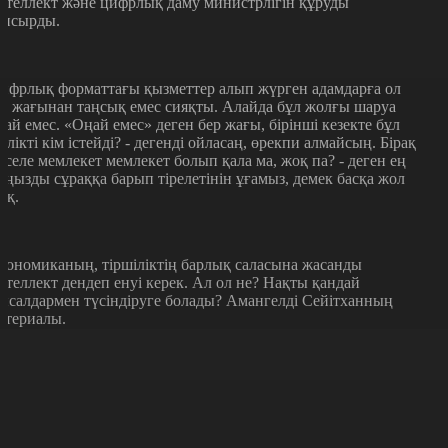
нтеллект және цифрлық даму министрлігін құруды
апсырды.
ифрлық форматтағы қызметтер алып жүрген адамдарға ол
ір жағынан таңсық емес сияқты. Алайда бұл жолғы шаруа
ңай емес. «Оңай емес» деген бер жағы, бірінші кезекте бұл
ірлікті кім істейді? - дегенді ойласаң, өрекпи алмайсың. Бірақ
әселе мемлекет мемлекет болып қала ма, жоқ па? - деген ең
аңызды сұраққа барып тірелетінін ұғамыз, демек басқа жол
оқ.
кономиканың, тіршіліктің барлық саласына жасанды
нтеллект дендеп енуі керек. Ал ол не? Нақты қандай
ысалдармен түсіндіруге болады? Амангелді Сейітханның
атериалы.