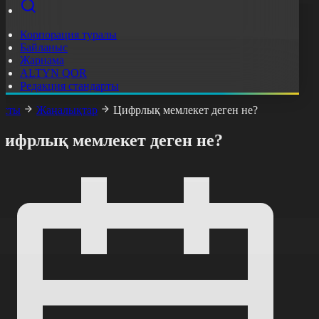
Корпорация туралы
Байланыс
Жарнама
ALTYN QOR
Редакция стандарты
асты
Жаңалықтар
Цифрлық мемлекет деген не?
Цифрлық мемлекет деген не?