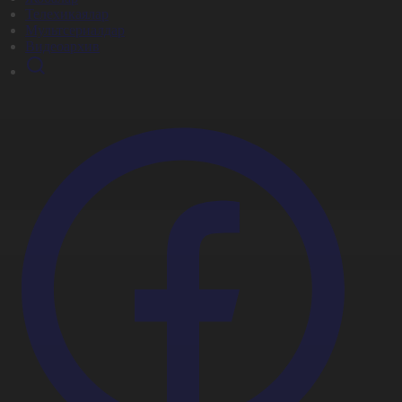
Телехикаялар
Мультсериалдар
Видеоархив