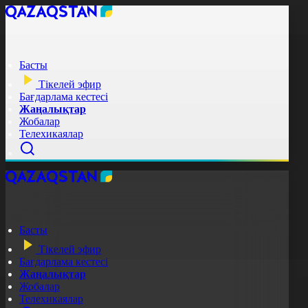
Басты
Тікелей эфир
Бағдарлама кестесі
Жаңалықтар
Жобалар
Телехикаялар
Басты
Тікелей эфир
Бағдарлама кестесі
Жаңалықтар
Жобалар
Телехикаялар