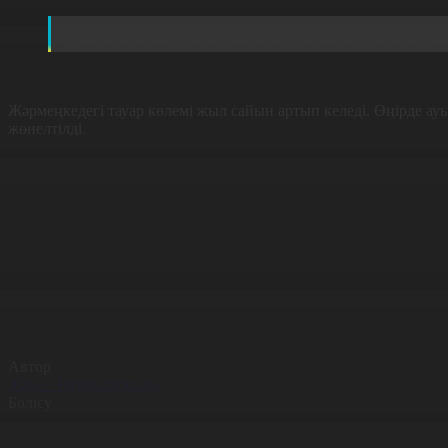
Мемлекеттік қолдаудың арқасында жалпы өңірдегі ау
сатылып жатыр. Тауар өндірушілерге де, халыққа да т
Жәрмеңкедегі тауар көлемі жыл сайын артып келеді.
Өңірде ау
жөнелтілді.
Автор
Жанел Нұрболатқызы
Бөлісу