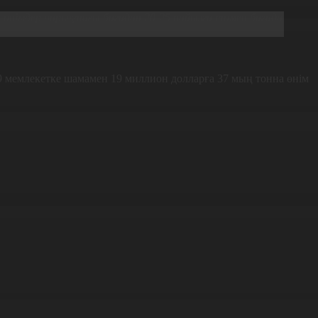
 өнімдер нарықтағы бағадан 20-25 пайызға төмен бағада
9 мемлекетке шамамен 19 миллион долларға 37 мың тонна өнім