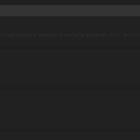
ыл шаруашылығы өнімдері жылдан жылға ұлғайып келеді. Келген
иімді.
ыл шаруашылығы өнімдерінің экспорты да қарқын алған. Биыл 1