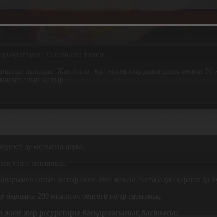
арықтағыдан 25 пайызға төмен.
ында ашылды. Жаз бойы тер төккен сыр диқандары өнімін 50 ж
рмасып алып жатыр.
п жатырмыз. 1 тоннадан астам сатып болдық. Бар ғой әлі. Ерт
идекті де молынан алды.
зақ еліне мақтаныш.
ағаларымен сатып жатыр екен. Өте жақсы. Астанадан қарағанда б
нде барлығы 200 миллион теңгеге тауар сатылмақ.
 және жер ресурстары басқармасының басшысы: