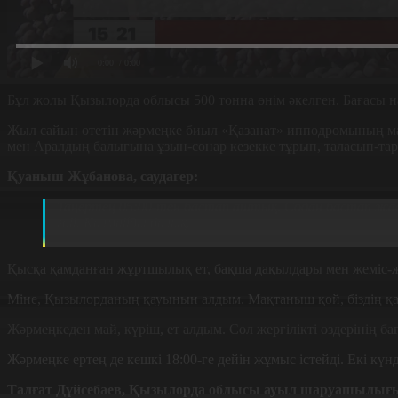
0:00
/ 0:00
Бұл жолы Қызылорда облысы 500 тонна өнім әкелген. Бағасы н
Жыл сайын өтетін жәрмеңке биыл «Қазанат» ипподромының маң
мен Аралдың балығына ұзын-сонар кезекке тұрып, таласып-та
Қуаныш Жұбанова, саудагер:
Таңертең 05:00-тен бастап аштық. Содан бастап жаса
ғой. Қалмайды балық.
Қысқа қамданған жұртшылық ет, бақша дақылдары мен жеміс-ж
Міне, Қызылорданың қауынын алдым. Мақтаныш қой, біздің қа
Жәрмеңкеден май, күріш, ет алдым. Сол жергілікті өздерінің б
Жәрмеңке ертең де кешкі 18:00-ге дейін жұмыс істейді. Екі кү
Талғат Дүйсебаев, Қызылорда облысы ауыл шаруашылығы