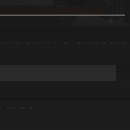
үк көлігіне тиеп әкелген. Астаналықтар Қызылорданың күріші
еңге дейін таусылып қалады деп ойлаймыз. Бәрі өтеді
ұл арзанырақ қой.