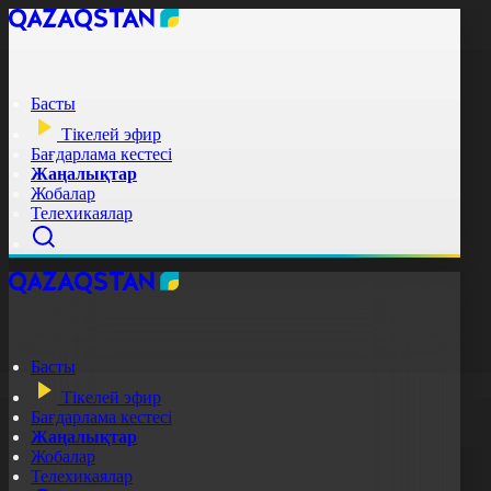
Басты
Тікелей эфир
Бағдарлама кестесі
Жаңалықтар
Жобалар
Телехикаялар
Басты
Тікелей эфир
Бағдарлама кестесі
Жаңалықтар
Жобалар
Телехикаялар