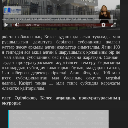
0:00
/ 0:00
үркістан облысының Келес ауданында асыл тұқымды мал
аруашылығын дамытуға берілген субсидияны жалған
ұжаттар жасау арқылы алған азаматтар анықталды. Яғни 103
лн теңгеден аса ақша алған 6 шаруашылық қожайыны бір де
ір мал алмай, субсидияны бас пайдасына жаратқан. Сондай-
қ аудан прокуратурасымен жүргізілген тексеру барысында
ұрғындардың субсидия талаптарын бұзып, малдарды сатып,
ойып жіберген деректер тіркелді. Атап айтқанда, 106 млн
еңгеге субсидияланған мал басының сақталу мерзімі
ұзылған. Қазіргі таңда 11 млн теңге субсидия қаражаты
емлекетке қайтарылды.
әулет Әділбеков, Келес аудандық прокуратурасының
рокуроры:
Жалған мал басын тіркеу және субсидия
мерзімінің талаптарын бұзған шаруа
қожалықтары бойынша Түркістан облыстық