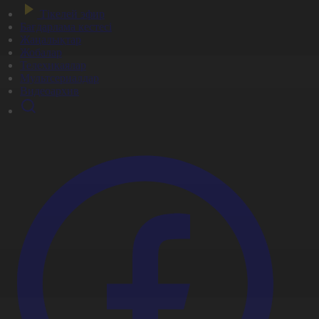
Тікелей эфир
Бағдарлама кестесі
Жаңалықтар
Жобалар
Телехикаялар
Мультсериалдар
Видеоархив