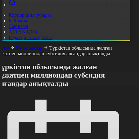
Корпорация туралы
Байланыс
Жарнама
ALTYN QOR
Редакция стандарты
асты
Жаңалықтар
Түркістан облысында жалған
ұжатпен миллиондап субсидия алғандар анықталды
Түркістан облысында жалған
құжатпен миллиондап субсидия
алғандар анықталды