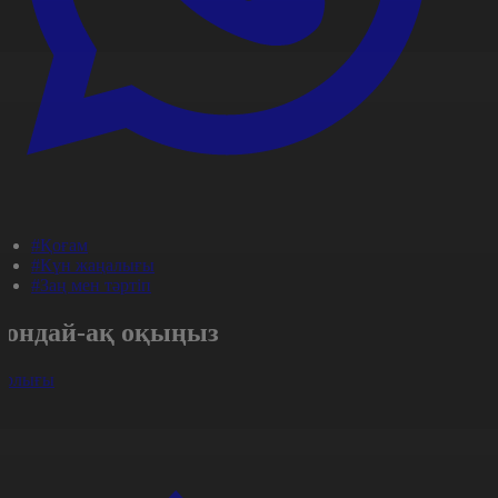
#Қоғам
#Күн жаңалығы
#Заң мен тәртіп
Сондай-ақ оқыңыз
арлығы