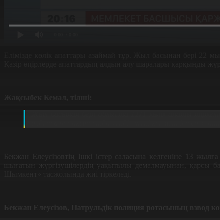
0:00
/ 0:00
Елімізде көлік апаттары азаймай тұр. Жыл басынан бері 22 м
Қазір өңірлерде апаттардың алдын алу шаралары қарқынды жүр
Жақсыбек Кемал, тілші:
Жыл басынан бері облыста 1271 көлік апаты тіркел
алдын алу мақсатында күндіз-түні қызмет істеп жаты
Бекжан Елеусізовтің Ішкі істер саласына келгеніне 13 жыл
шығатын жүргізушілердің уақытылы демалмауынан, қарсы б
Шымкент» тасжолында жиі тіркеледі.
Бекжан Елеусізов, Патрульдік полиция ротасының взвод ко