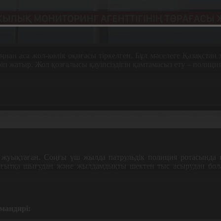
ыңнан аса жол-көлік оқиғасы тіркелген. Бұл мәселеге Қазақстан
іп жатыр. Жол қозғалысы қауіпсіздігін қамтамасыз ету – поли
іп, 1865 адам әр түрлі дене жарақатын алған. Өкінішке қара
р. Жол бойындағы камералардың барлығы іске қосылған.
ға жуықтаған. Соңғы үш жылда патрульдік полиция ротасында 
ағытқа шығудан және жылдамдықты шектен тыс асырудан бола
мандирі: