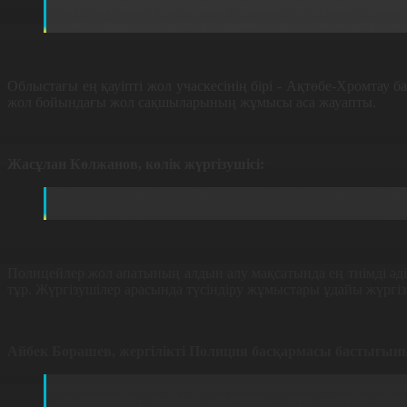
Жер көлемімен де Ақтөбе облысы ең бірінші орында,
«Автоураган с» деген программа бар, «Итим-патруль»
Облыстағы ең қауіпті жол учаскесінің бірі - Ақтөбе-Хромтау
жол бойындағы жол сақшыларының жұмысы аса жауапты.
Жасұлан Көлжанов, көлік жүргізушісі:
Камераның қойылуы да, жол бойындағы патрульдерге
Жазықтың қасында обгон жасамайды. Өйткені патр
Полицейлер жол апатының алдын алу мақсатында ең тиімді әді
тұр. Жүргізушілер арасында түсіндіру жұмыстары ұдайы жүргізі
Айбек Борашев, жергілікті Полиция басқармасы бастығы
Президент атап өткендей, азаматтардың өмірі мен 
апаттардың азаймай отырғаны - трассаларда адамд