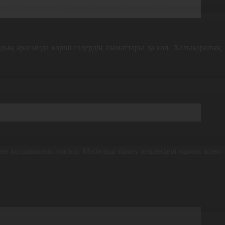
керлер 12 сағаттан қызмет атқарып жатыр. Қазір бізде
 қызмет атқарады.
рдың арасында көрші елдердің азаматтары да көп. Халықаралық
е үлкен көмек. Өйткені оң жақтағы бағыттан, мысалы,
нен қолданылып жатыр. Мобильді тіркеу кешендері жұмыс істеп
с. Қазіргі уақытта полиция қызметкерлері жолдардағы
н жолдарда жол қозғалысы ережелерін бұзушылықтарды