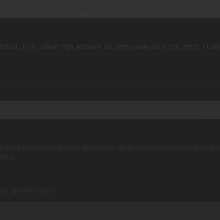
 өзіңіз білесіз. Сол себептен қазіргі таңда біздің қызмет
, «ПаркРайт С» деген құрылғылар бар. Солармен қызметкрелер
 бағыты. Күн сайын бұл жолмен он алты мыңдай көлік өтеді. Ола
 көп рахмет. Патрульдердің екі-үшеуі жүреді. Оның өзі бізг
ульдің Жазық пен Ақжардың ортасында тұратынын
біледі
.
стерді қолдануға көшті. Заманауи, цифрлық технологиялар кеңі
леді.
ның орынбасары:
денсаулығын қорғау – мемлекеттік басты басымдығы болуы тиі
ар өмірінің қиылуы ерекше алаңдатып отыр. Трассалар ме