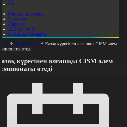
Корпорация туралы
Байланыс
Жарнама
ALTYN QOR
Редакция стандарты
асты
Жаңалықтар
Қазақ күресінен алғашқы CISM әлем
емпионаты өтеді
Қазақ күресінен алғашқы CISM әлем
чемпионаты өтеді