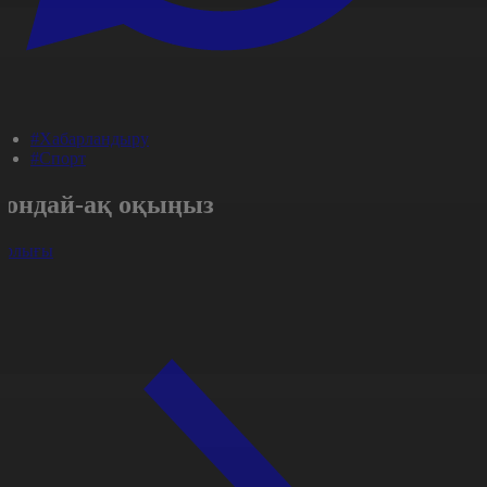
#Хабарландыру
#Спорт
Сондай-ақ оқыңыз
арлығы