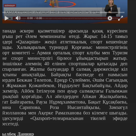
0:00
/ 0:00
станада әскери қызметшілер арасында қазақ күресінен
ұңғыш рет Әлем чемпионаты өтеді. Жарыс 14-15 тамыз
үндері «Qazaqstan» жеңіл атлетикалық спорт кешенінде
олады. Халықаралық турнирді Қорғаныс министрлігінің
порт комитеті – Армия орталық спорт клубы мен Туризм
әне спорт министрлігі бірлесе ұйымдастырып жатыр.
іріншілікке әлемнің 40 елінен спортшылар қатысады деп
оспарланған. Жалпы балуандар 8 салмақ дәрежесінде кіл
ықтыны анықтайды. Байрақты бәсекеде ел намысын
рлерден Бекжан Төлепов, Ернұр Сүлеймен, Әшім Сағындық
ен Жұмажан Қожанбеков, Нұрдәулет Бақтыбайұлы, Айдар
ескемпір, Айбек Ізтілеуов пен ауыр салмақтағы Ғалымжан
ырықбай қорғайды. Ал әйелдерден Айжан Жылқыбаева,
ағат Байғараева, Рауза Нұрмұхамметова, Бақыт Құсақбаева,
арина Сарипова, Роза Нысантайқызы, Зәмзәгүл
айзолланова мен Ақерке Рамазханова боз кілемге шығады.
елдесулерді «Qazsport»телеарнасынан тікелей эфирде
өресетеді.
сылбек Данияр