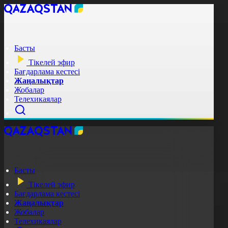
Басты
Тікелей эфир
Бағдарлама кестесі
Жаңалықтар
Жобалар
Телехикаялар
Басты
Тікелей эфир
Бағдарлама кестесі
Жаңалықтар
Жобалар
Телехикаялар