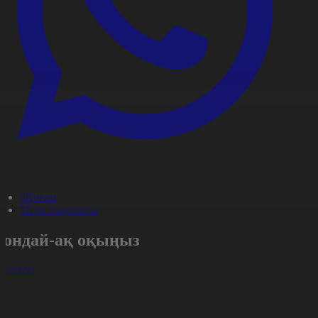
#Қоғам
#Күн жаңалығы
Сондай-ақ оқыңыз
арлығы