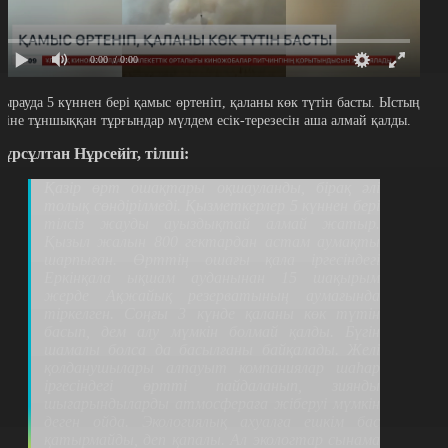
0:00
/ 0:00
тырауда 5 күннен бері қамыс өртеніп, қаланы көк түтін басты. Ыстың
ісіне тұншыққан тұрғындар мүлдем есік-терезесін аша алмай қалды.
ұрсұлтан Нұрсейіт, тілші:
Қазір өрт ошақтары оқшауланды, бірақ әлі
толық сөндірілмеді. Қызметкерлер 5 күннен бері
тілсіз жауды ауыздықтай алмай жатыр.
Қызыл жалын 800 гектардан астам аумақты
шарпыған. Өрттің ошағы қала іргесіндегі
Еркінқала ықшам ауданынан 15 шақырым
жерде Ақжайық резерватының аумағында
тіркелген. Соңғы 3 күнде қаланы көк түтін
басып, дем алу мүмкін болмай қалды. Бүгін
шамалы болса да басылғаны байқалады. Желі
қолданушылары алпауыт компаниялар шаhар
іргесіндегі өртті пайдаланып, зиянды
шығарындыларды атмосфераға жіберуі мүмкін
деген ойда. Экологиялық ахуалға ешкім бас
қатырмайды, деп қапалы. Ал экологтар сынама