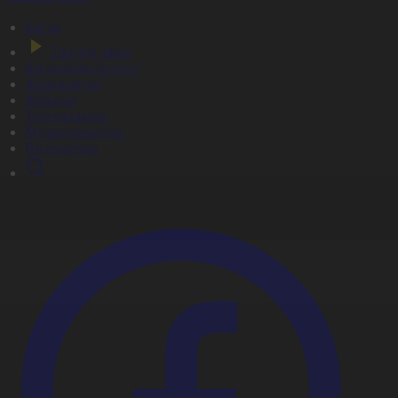
Басты
Тікелей эфир
Бағдарлама кестесі
Жаңалықтар
Жобалар
Телехикаялар
Мультсериалдар
Видеоархив