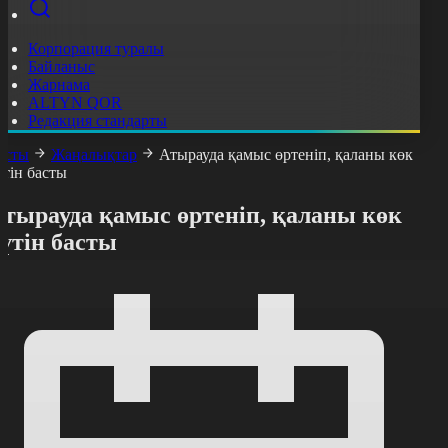
Корпорация туралы
Байланыс
Жарнама
ALTYN QOR
Редакция стандарты
асты
Жаңалықтар
Атырауда қамыс өртеніп, қаланы көк
үтін басты
Атырауда қамыс өртеніп, қаланы көк
үтін басты