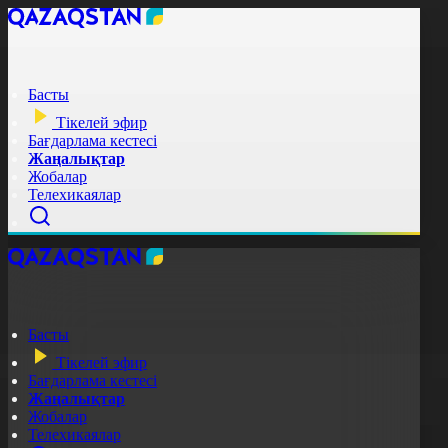
Басты
Тікелей эфир
Бағдарлама кестесі
Жаңалықтар
Жобалар
Телехикаялар
Басты
Тікелей эфир
Бағдарлама кестесі
Жаңалықтар
Жобалар
Телехикаялар