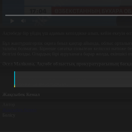
0:00
/ 0:00
Ақтөбеде бір үйдің үш адамын кепілдікке алып, кейін екеуін өлт
Бұл жантүршігерлік оқиға биыл қаңтар айында, облыс орталығын
талабы болмаған. Бірнеше сағатқа созылған келіссөз нәтиже бе
белгілі болды. Олардың бірі ауруханаға барар жолда, екіншісі о
Әсел Мәлікова, Ақтөбе облыстық прокуратурасының басқ
Облыс прокуратурасымен іс ерекше бақылауға алынып
тармақтары және 107-бабының 1-бөлігі, яғни екі не
бойынша айып тағылды.
Жақсыбек Кемал
Автор
Жақсыбек Кемал
Бөлісу