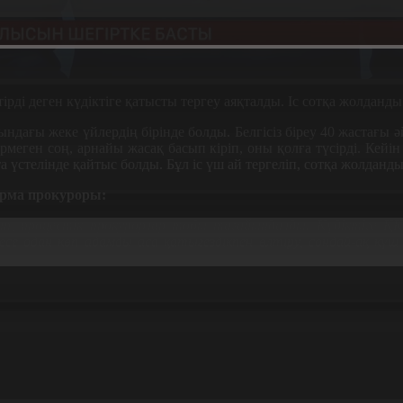
ірді деген күдіктіге қатысты тергеу аяқталды. Іс сотқа жолданды
дағы жеке үйлердің бірінде болды. Белгісіз біреу 40 жастағы әй
рмеген соң, арнайы жасақ басып кіріп, оны қолға түсірді. Кейін
та үстелінде қайтыс болды. Бұл іс үш ай тергеліп, сотқа жолданды
арма прокуроры:
, процестік прокурорлар тобы тағайындалды. Күдіктіге ҚК-ті
месе одан көп адамды аса қатыгездікпен өлтіру, сондай-ақ к