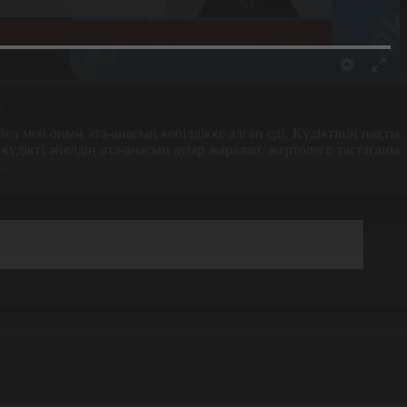
.
ел мен оның ата-анасын кепілдікке алған еді. Күдіктінің нақты
 күдікті әйелдің ата-анасын ауыр жаралап, жертөлеге тастағаны
.
ң 99-бабының 2-бөлігінің 126-бабының 2-бөлігінің 3,4
үш қолдану арқылы бостандығынан заңсыз айыру баптары