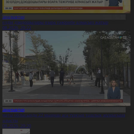
Жаңалықтар
0 елдің дзюдошылары өзара тәжірибе алмасып жатыр
6.08.2026, 20:22
Жаңалықтар
лматы облысында 22 мыңнан аса тұрғын тазалық жұмысына
тсалысты
6.08.2026, 20:20