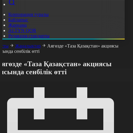
Корпорация туралы
Байланыс
Жарнама
ALTYN QOR
Редакция стандарты
асты
Жаңалықтар
Аягөзде «Таза Қазақстан» акциясы
ясында сенбілік өтті
Аягөзде «Таза Қазақстан» акциясы
ясында сенбілік өтті