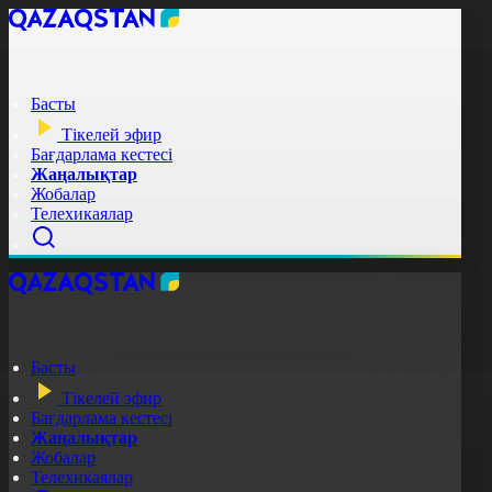
Басты
Тікелей эфир
Бағдарлама кестесі
Жаңалықтар
Жобалар
Телехикаялар
Басты
Тікелей эфир
Бағдарлама кестесі
Жаңалықтар
Жобалар
Телехикаялар