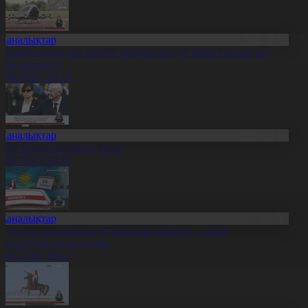
Жаңалықтар
станада жолаушы мінген ұшқышсыз әуе кемесі алғаш рет
уеге көтерілді
6.08.2026, 20:19
Жаңалықтар
лем жаңалықтарына шолу
6.08.2026, 20:14
Жаңалықтар
етелдік сарапшылар: Құрылтай сайлауы – саяси
аңғырудың жаңа кезеңі
6.08.2026, 20:12