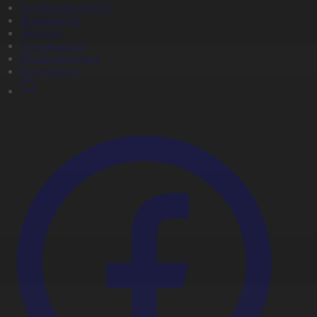
Бағдарлама кестесі
Жаңалықтар
Жобалар
Телехикаялар
Мультсериалдар
Видеоархив