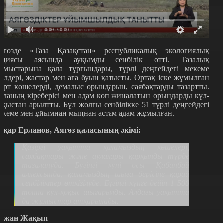
0:00
/ 0:00
ягөзде «Таза Қазақстан» республикалық экологиялық
кциясы аясында ауқымды сенбілік өтті. Тазалық
ұмыстарына қала тұрғындары, түрлі деңгейдегі мекеме
кілдері, жастар мен аға буын қатысты. Ортақ іске жұмылған
ұрт көшелерді, демалыс орындарын, саябақтарды тазартты.
аланың кіреберісі мен адам көп жиналатын орындарды күл-
оқыстан арылтты. Бұл жолғы сенбілікке 51 түрлі деңгейдегі
екеме мен ұйымнан мыңнан астам адам жұмылған.
сқар Ерланов, Аягөз қаласының әкімі:
Қазіргі уақытта қаламыздың көшелері,
саябақтары және аулалары қарқынды түрде
тазалануда. Бүгінгі күні осы Қабанбай
аллеясында, қаламыздың шыға берісіне қарай
сенбіліктер өткізілуде. Бүгінгі күнге дейін 1 500
тонна күл-қоқыс шығарылды. Алдағы уақытта
да жұмыстар атқарылады.
ржан Жақып