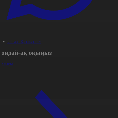
#«Таза Қазақстан»
Сондай-ақ оқыңыз
арлығы