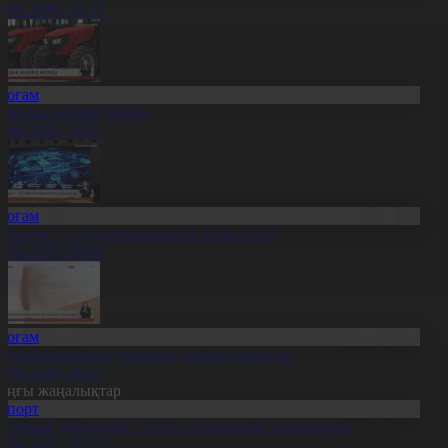
8.08.2026, 20:13
Қоғам
тандық өндіріс өрледі
8.08.2026, 20:11
Қоғам
ұрылыс — ел дамуының қозғаушы күші
8.08.2026, 20:09
Қоғам
идай импортына уақытша тыйым салынды
8.08.2026, 20:07
оңғы жаңалықтар
Спорт
Болашақ ойындары – 2026» өз мәресіне жақындады
8.08.2026, 20:21