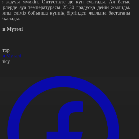
ар жаууы мүмкін. Оңтүстікте де күн суытады. Ал батыс
ңірлерде ауа температурасы 25-30 градусқа дейін жылиды.
алпы еліміз бойынша күннің біртіндеп жылына бастағаны
айқалады.
йя Мүтәлі
втор
йя Мүтәлі
өлісу