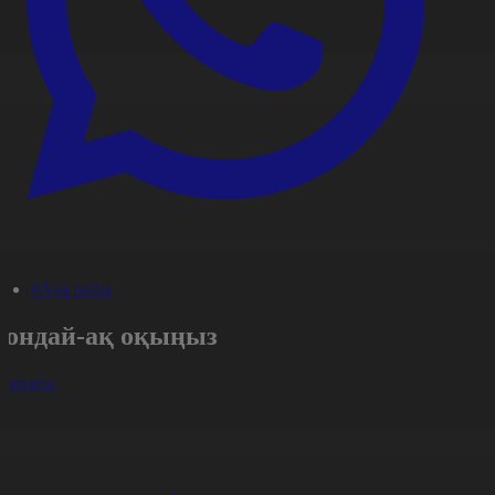
#Ауа райы
Сондай-ақ оқыңыз
арлығы