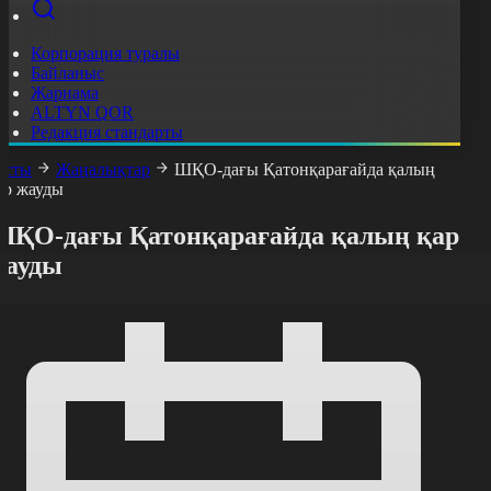
Корпорация туралы
Байланыс
Жарнама
ALTYN QOR
Редакция стандарты
асты
Жаңалықтар
ШҚО-дағы Қатонқарағайда қалың
ар жауды
ШҚО-дағы Қатонқарағайда қалың қар
жауды