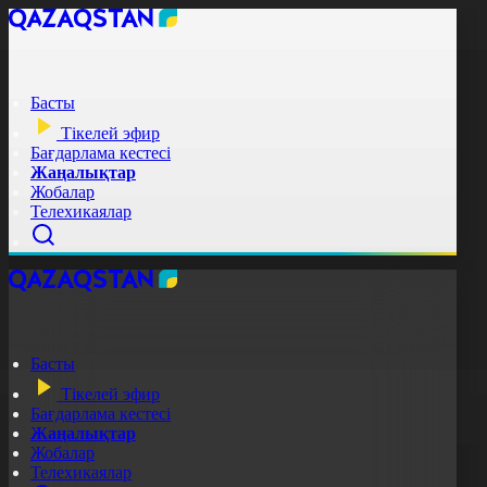
Басты
Тікелей эфир
Бағдарлама кестесі
Жаңалықтар
Жобалар
Телехикаялар
Басты
Тікелей эфир
Бағдарлама кестесі
Жаңалықтар
Жобалар
Телехикаялар