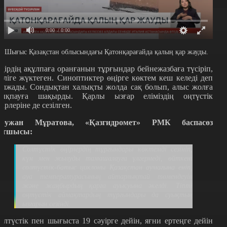
0:00
/ 0:00
л Шығыс Қазақстан облысындағы Қатонқарағайда қалың қар жауды.
ңірдің ақұлпаға оранғанын тұрғындар бейнежазбаға түсіріп,
еліге жүктеген. Синоптиктер өңірге көктем кеш келеді деп
олжады. Сондықтан халықты жолда сақ болып, алыс жолға
ықпауға шақырды. Қарлы ызғар еліміздің оңтүстік
ңірлеріне де сезілген.
ружан Мұратова, «Қазгидромет» РМК баспасөз
атшысы:
Солтүстік өңірлердің тұрғындары көктемді сезініп,
күн мен жылуды тамашалауға үлгермеді, өйткені
солтүстік-батыс циклоны Қазақстан аумағына еніп,
ауа температурасының айтарлықтай төмендеуін
және жаңбырдың қарға ауысуына әкелді. Тіпті
оңтүстік аймақтардың тұрғындары да суықтың
ызғарын сезінді.
олтүстік пен шығыста 19 сәуірге дейін, яғни ертеңге дейін