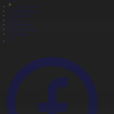
Тікелей эфир
Бағдарлама кестесі
Жаңалықтар
Жобалар
Телехикаялар
Мультсериалдар
Видеоархив