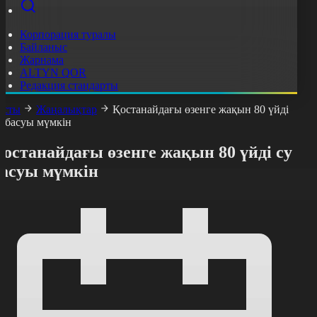
Корпорация туралы
Байланыс
Жарнама
ALTYN QOR
Редакция стандарты
асты
Жаңалықтар
Қостанайдағы өзенге жақын 80 үйді
у басуы мүмкін
останайдағы өзенге жақын 80 үйді су
басуы мүмкін