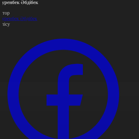
әуренбек Әбдібек
втор
әуренбек Әбдібек
өлісу