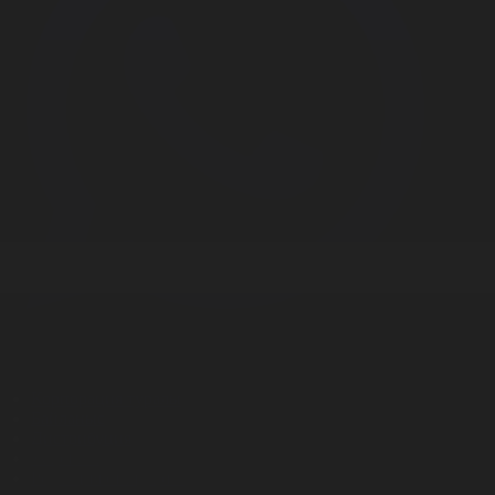
Корпорация туралы
Байланыс
Дистрибуция
Жарнама
Редакция стандарты