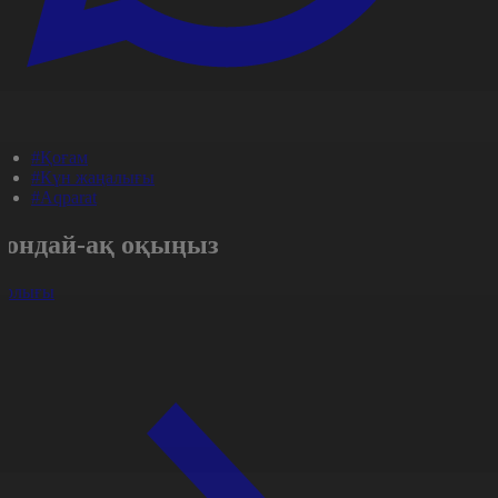
#Қоғам
#Күн жаңалығы
#Aqparat
Сондай-ақ оқыңыз
арлығы