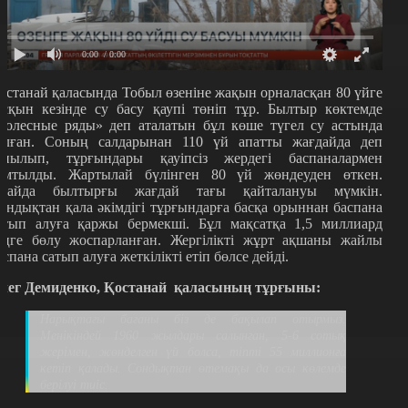
0:00
/ 0:00
останай қаласында Тобыл өзеніне жақын орналасқан 80 үйге
асқын кезінде су басу қаупі төніп тұр. Былтыр көктемде
Колесные ряды» деп аталатын бұл көше түгел су астында
алған. Соның салдарынан 110 үй апатты жағдайда деп
анылып, тұрғындары қауіпсіз жердегі баспаналармен
амтылды. Жартылай бүлінген 80 үй жөндеуден өткен.
лайда былтырғы жағдай тағы қайталануы мүмкін.
ондықтан қала әкімдігі тұрғындарға басқа орыннан баспана
атып алуға қаржы бермекші. Бұл мақсатқа 1,5 миллиард
еңге бөлу жоспарланған. Жергілікті жұрт ақшаны жайлы
аспана сатып алуға жеткілікті етіп бөлсе дейді.
лег Демиденко, Қостанай қаласының тұрғыны:
Нарықтағы бағаны біз де бақылап отырмыз.
Менікіндей 1960 жылдары салынған, 5-6 сотық
жерімен, жөнделген үй болса, тіпті 55 миллионға
кетіп қалады. Сондықтан өтемақы да осы көлемде
берілуі тиіс.