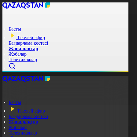
Басты
Тікелей эфир
Бағдарлама кестесі
Жаңалықтар
Жобалар
Телехикаялар
Басты
Тікелей эфир
Бағдарлама кестесі
Жаңалықтар
Жобалар
Телехикаялар