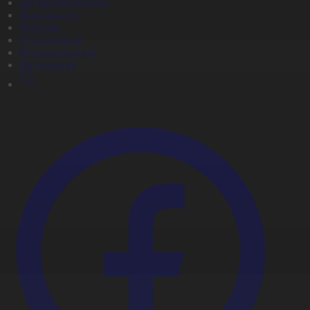
Бағдарлама кестесі
Жаңалықтар
Жобалар
Телехикаялар
Мультсериалдар
Видеоархив