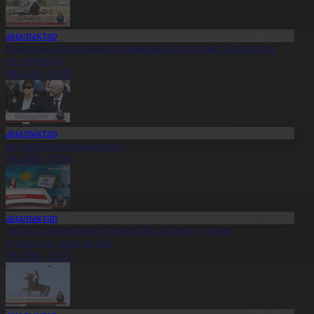
Жаңалықтар
станада жолаушы мінген ұшқышсыз әуе кемесі алғаш рет
уеге көтерілді
6.08.2026, 20:19
Жаңалықтар
лем жаңалықтарына шолу
6.08.2026, 20:14
Жаңалықтар
етелдік сарапшылар: Құрылтай сайлауы – саяси
аңғырудың жаңа кезеңі
6.08.2026, 20:12