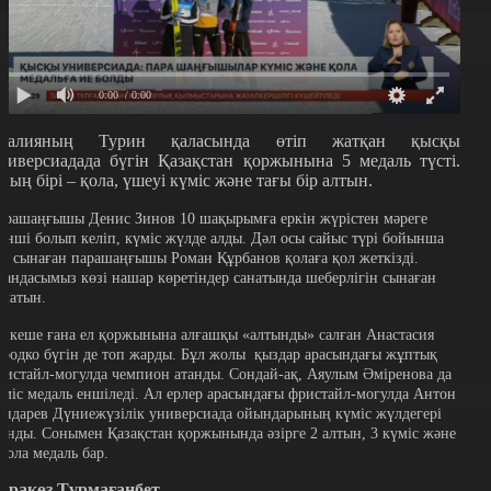
0:00
/ 0:00
талияның Турин қаласында өтіп жатқан қысқы
ниверсиадада бүгін Қазақстан қоржынына 5 медаль түсті.
ның бірі – қола, үшеуі күміс және тағы бір алтын.
арашаңғышы Денис Зинов 10 шақырымға еркін жүрістен мәреге
кінші болып келіп, күміс жүлде алды. Дәл осы сайыс түрі бойынша
ақ сынаған парашаңғышы Роман Құрбанов қолаға қол жеткізді.
тандасымыз көзі нашар көретіндер санатында шеберлігін сынаған
олатын.
л кеше ғана ел қоржынына алғашқы «алтынды» салған Анастасия
ородко бүгін де топ жарды. Бұл жолы қыздар арасындағы жұптық
ристайл-могулда чемпион атанды. Сондай-ақ, Аяулым Әміренова да
үміс медаль еншіледі. Ал ерлер арасындағы фристайл-могулда Антон
ондарев Дүниежүзілік универсиада ойындарының күміс жүлдегері
танды. Сонымен Қазақстан қоржынында әзірге 2 алтын, 3 күміс және
 қола медаль бар.
аракөз Тұрмағанбет