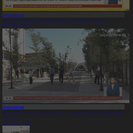
Жаңалықтар
0 елдің дзюдошылары өзара тәжірибе алмасып жатыр
6.08.2026, 20:22
Жаңалықтар
лматы облысында 22 мыңнан аса тұрғын тазалық жұмысына
тсалысты
6.08.2026, 20:20