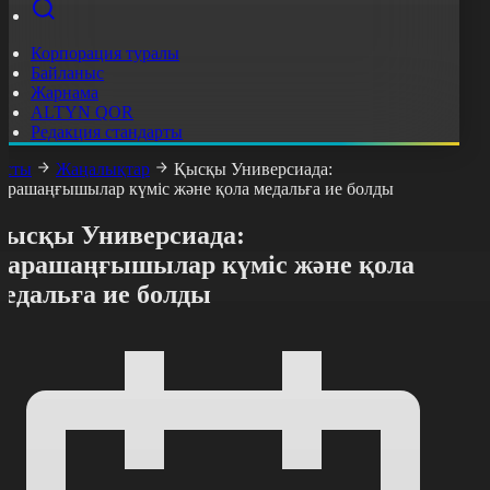
Корпорация туралы
Байланыс
Жарнама
ALTYN QOR
Редакция стандарты
асты
Жаңалықтар
Қысқы Универсиада:
арашаңғышылар күміс және қола медальға ие болды
Қысқы Универсиада:
Парашаңғышылар күміс және қола
медальға ие болды