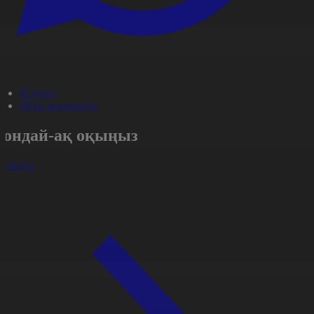
#Спорт
#Күн жаңалығы
Сондай-ақ оқыңыз
арлығы