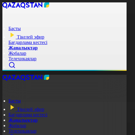
Басты
Тікелей эфир
Бағдарлама кестесі
Жаңалықтар
Жобалар
Телехикаялар
Басты
Тікелей эфир
Бағдарлама кестесі
Жаңалықтар
Жобалар
Телехикаялар