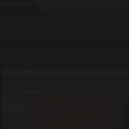
30.12.2024 20:03