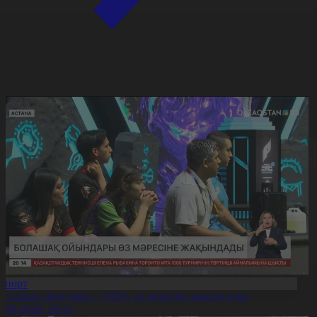
Спорт
Болашақ ойындары – 2026» өз мәресіне жақындады
8.08.2026, 20:21