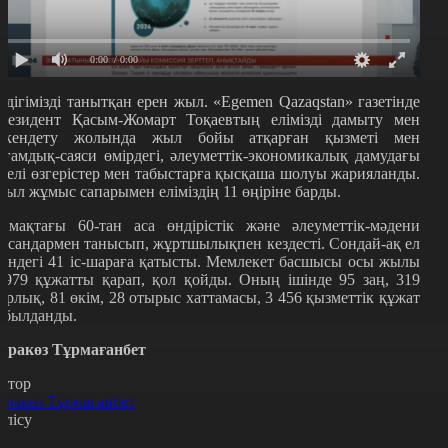
0:00
/ 0:00
лдігімізді танытқан ерен жыл. «Egemen Qazaqstan» газетінде
резидент Қасым-Жомарт Тоқаевтың елімізді дамыту мен
ркендету жолында жыл бойы атқарған қызметі мен
оғамдық-саяси өмірдегі, әлеуметтік-экономикалық дамудағы
ргелі өзгерістер мен табыстарға қысқаша шолуы жарияланды.
иыл жұмыс сапарымен еліміздің 11 өңіріне барды.
ймақтағы 60-тан аса өндірістік және әлеуметтік-мәдени
ысандармен танысып, жұртшылықпен кездесті. Сондай-ақ ел
шіндегі 41 іс-шараға қатысты. Мемлекет басшысы осы жылы
 979 құжатты қарап, қол қойды. Оның ішінде 95 заң, 319
арлық, 81 өкім, 28 отырыс хаттамасы, 3 456 қызметтік құжат
абылданды.
аракөз Тұрмағанбет
втор
аракөз Тұрмағанбет
өлісу