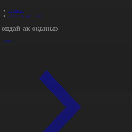
#Саясат
#Күн жаңалығы
Сондай-ақ оқыңыз
арлығы