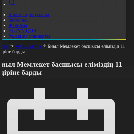
Корпорация туралы
Байланыс
Жарнама
ALTYN QOR
Редакция стандарты
асты
Жаңалықтар
Биыл Мемлекет басшысы еліміздің 11
ңіріне барды
Биыл Мемлекет басшысы еліміздің 11
ңіріне барды