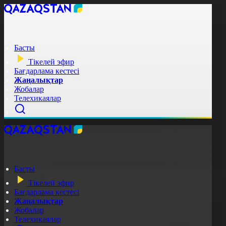
Басты
Тікелей эфир
Бағдарлама кестесі
Жаңалықтар
Жобалар
Телехикаялар
Басты
Тікелей эфир
Бағдарлама кестесі
Жаңалықтар
Жобалар
Телехикаялар