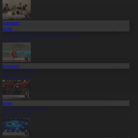
Мәдениет
Қоғам
нерді өнеге еткен Ерниязовтар отбасы
8.08.2026, 20:16
Мәдениет
әстүр мен креатив
8.08.2026, 20:13
Қоғам
тандық өндіріс өрледі
8.08.2026, 20:11