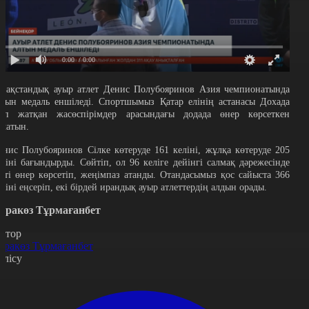
0:00
/ 0:00
азақстандық ауыр атлет Денис Полубояринов Азия чемпионатында
лтын медаль еншіледі. Спортшымыз Қатар елінің астанасы Дохада
тіп жатқан жасөспірімдер арасындағы додада өнер көрсеткен
олатын.
енис Полубояринов Сілке көтеруде 161 келіні, жұлқа көтеруде 205
еліні бағындырды. Сөйтіп, ол 96 келіге дейінгі салмақ дәрежесінде
әтті өнер көрсетіп, жеңімпаз атанды. Отандасымыз қос сайыста 366
еліні еңсеріп, екі бірдей ирандық ауыр атлеттердің алдын орады.
аракөз Тұрмағанбет
втор
аракөз Тұрмағанбет
өлісу