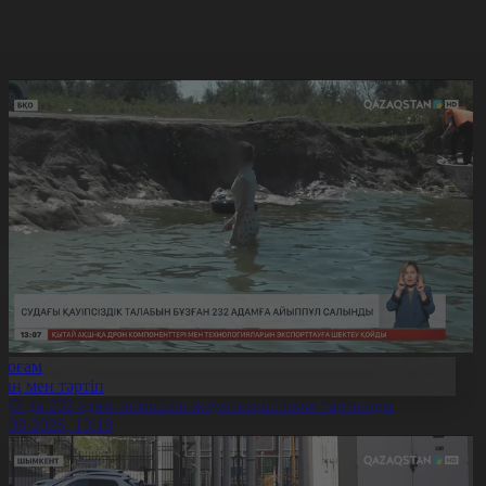
Қоғам
Заң мен тәртіп
ҚО-да 232 адам әкімшілік жауапкершілікке тартылды
6.08.2026, 13:18