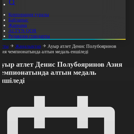
Корпорация туралы
Байланыс
Жарнама
ALTYN QOR
Редакция стандарты
асты
Жаңалықтар
Ауыр атлет Денис Полубояринов
зия чемпионатында алтын медаль еншіледі
Ауыр атлет Денис Полубояринов Азия
чемпионатында алтын медаль
ншіледі