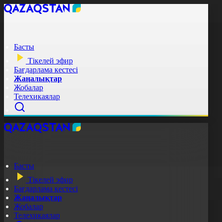
Басты
Тікелей эфир
Бағдарлама кестесі
Жаңалықтар
Жобалар
Телехикаялар
Басты
Тікелей эфир
Бағдарлама кестесі
Жаңалықтар
Жобалар
Телехикаялар