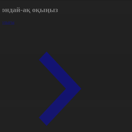
Сондай-ақ оқыңыз
арлығы