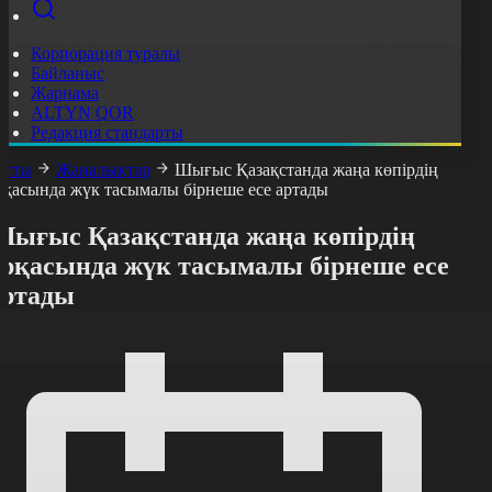
Корпорация туралы
Байланыс
Жарнама
ALTYN QOR
Редакция стандарты
асты
Жаңалықтар
Шығыс Қазақстанда жаңа көпірдің
рқасында жүк тасымалы бірнеше есе артады
Шығыс Қазақстанда жаңа көпірдің
арқасында жүк тасымалы бірнеше есе
артады