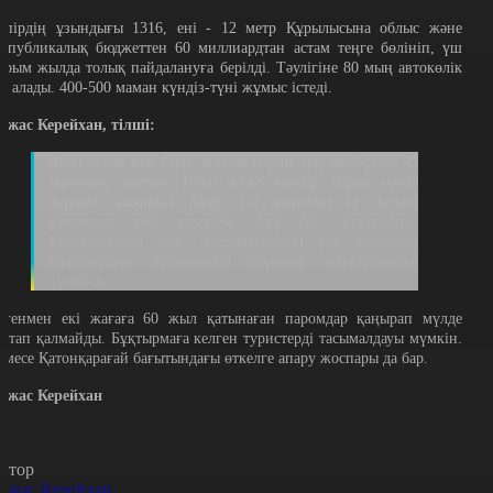
өпірдің ұзындығы 1316, ені - 12 метр Құрылысына облыс және
еспубликалық бюджеттен 60 миллиардтан астам теңге бөлініп, үш
арым жылда толық пайдалануға берілді. Тәулігіне 80 мың автокөлік
те алады. 400-500 маман күндіз-түні жұмыс істеді.
лжас Керейхан, тілші:
Арғы жаға мен бергі жағаға паром арқылы бұрын 45
минутта өтетін. Тіпті желді күндері паром мүлде
жүрмей қалатын. Қазір 1-2 минутта кез келген
автокөлік өте шығады. Бұл бір. Екіншіден,
Бұқтырманың сол жағалауындағы үш ауданның
тұрғындары бұрынғыдай паромға тәуелділіктен
құтылды.
егенмен екі жағаға 60 жыл қатынаған паромдар қаңырап мүлде
оқтап қалмайды. Бұқтырмаға келген туристерді тасымалдауы мүмкін.
емесе Қатонқарағай бағытындағы өткелге апару жоспары да бар.
лжас Керейхан
втор
лжас Керейхан