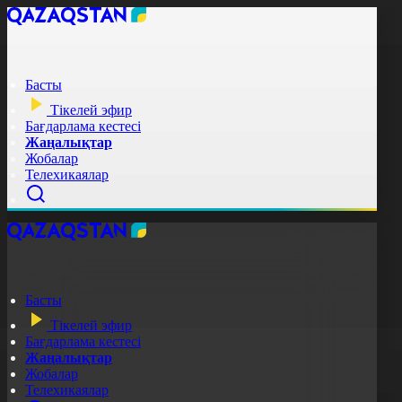
Басты
Тікелей эфир
Бағдарлама кестесі
Жаңалықтар
Жобалар
Телехикаялар
Басты
Тікелей эфир
Бағдарлама кестесі
Жаңалықтар
Жобалар
Телехикаялар