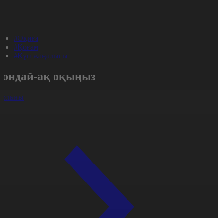
#Оқиға
#Қоғам
#Күн жаңалығы
Сондай-ақ оқыңыз
арлығы