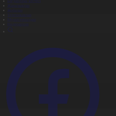
Бағдарлама кестесі
Жаңалықтар
Жобалар
Телехикаялар
Мультсериалдар
Видеоархив