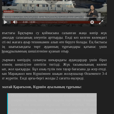
0:00
/ 0:00
ығыстағы Бұқтырма су қоймасына салынған жаңа көпір жүк
асымалдау саласының әлеуетін арттырды. Енді кез келген көлемдегі
үкті екі жағаға ауыр техникамен алып өте беруге болады. Ең бастысы
лдің шығысындағы төрт ауданның тұрғындары қатынас үшін
нфрақұрылымның шешілгеніне қуанып отыр.
ұқтырмаға көпірдің салынуы шекарадағы аудандардар үшін біраз
әселенің шешілуіне септігін тигізді. Жүк тасымалының көлемі
ртып, жол қысқарды. Бұл азық-түлік пен тауар бағасына да әсер етеді.
ұрын Марақакөл мен Күршімнен шықан жолаушылар Өскеменге 3-4
ағат жүретін. Енді арғы-бергі жолды 2 сағатта еңсереді.
ұматай Қарағызов, Күршім ауылының тұрғыны:
Өскеменге тойға барсақ қайтуға асығатынбыз. Кешке
үлгермей қалсақ, тоғызда ақырғы паром деп. Үлгермей
қалсаң таң атқанша тұрасың. Талай тұрдық. Мынау
енді екі жарым, үш жылға жетпей салынды ғой. Өте
жақсы. Жылдам салынды. Өйткені бұл