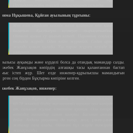
Президентіміздің тікелей қадағалауымен салынды.
әзима Нұқышева, Құйған ауылының тұрғыны:
Мен өзім студент кезімде келіп қайтуым өте қиын
болатын. Қыстыгүні келмеуге тырысатынбыз.
Өйткені қызыл су шығып кетеді. Паромның соңғысы
тоғызда жүреді. Одан кейін жүрмейді. Содан арғы
жағада қонып қалады. Үш паром жүрген кезінде де
үлгермеді.
ұрылысы ауқымды және күрделі болса да отандық мамандар салды.
енжебек Жанұзақов көпірдің алғашқы тасы қаланғаннан бастап
ұмыс істеп жүр. Шет елде инженер-құрылысшы мамандығын
ітірген соң бірден Бұқтырма көпіріне келген.
енжебек Жанұзақов, инженер:
Мен өзім Күршім ауданының тумасы болғандықтан,
60-70 жылдай біздің әке-шешеміз аңсаған осы көпірде
ат, салысып жұмыс істегеніме қуанам. Осы көпірді
өзіміздің мамандар салып шықты. Басынан аяғына
дейін. Алдағы уақытта да көпір, жол, үлкен-үлкен
жобалар сала алады. Өйткені бұл жерде тәжірибе
жинақталды.