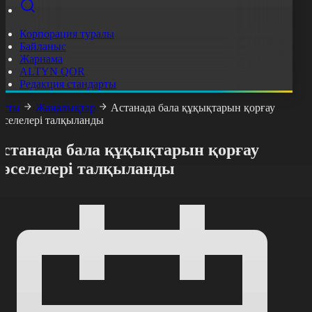
Корпорация туралы
Байланыс
Жарнама
ALTYN QOR
Редакция стандарты
асты
Жаңалықтар
Астанада бала құқықтарын қорғау
әселелері талқыланды
Астанада бала құқықтарын қорғау
мәселелері талқыланды