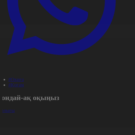
#Оқиға
#Қоғам
Сондай-ақ оқыңыз
арлығы