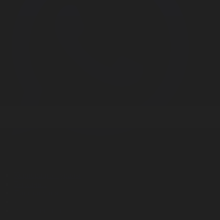
Корпорация туралы
Байланыс
Дистрибуция
Жарнама
Редакция стандарты