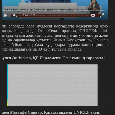
0:00
/ 0:00
үгін елордада бала мүддесін қорғаудағы кедергілерді жою
олдары талқыланды. Оған Сенат төрағасы, ЮНИСЕФ өкілі,
ала құқықтары жөніндегі уәкіл мен оқу-ағарту министрі және
асқа да сарапшылар қатысты. Жиын Қазақстанның Біріккен
лттар Ұйымының бала құқықтары туралы конвенциясын
атификациялағанына 30 жыл толуына арналды.
әулен Әшімбаев, ҚР Парламенті Сенатының төрағасы:
Елімізде балаларды қорғауға конституциямен кепілдік
берілген. Мемлекет басшысы, Қасым-Жомарт
Кемелұлы Тоқаев балалардың қауіпсіздігі мен
құқықтарын қорғау, олардың жан-жақты дамуын
қамтамасыз ету мәселелеріне үнемі аса мән беріп келе
жатқанын өздеріңіз де жақсы білесіздер. Сондықтан
бұл сала еліміз үшін әрдайым басты назарда. Алдағы
уақытта біз ЮНИСЕФ-пен жан-жақты өзара іс-
қимылымызды одан әрі арттыра түсуге дайынбыз.
ашед Мұстафа Сарвар, Қазақстандағы UNICEF өкілі: