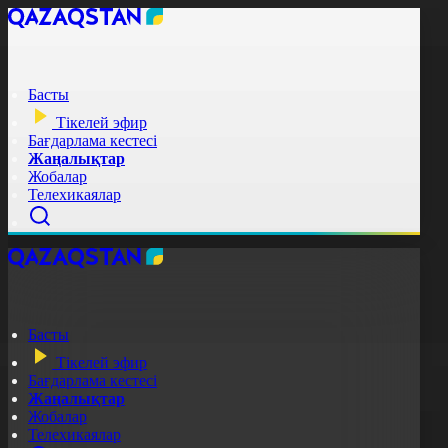
Басты
Тікелей эфир
Бағдарлама кестесі
Жаңалықтар
Жобалар
Телехикаялар
Басты
Тікелей эфир
Бағдарлама кестесі
Жаңалықтар
Жобалар
Телехикаялар