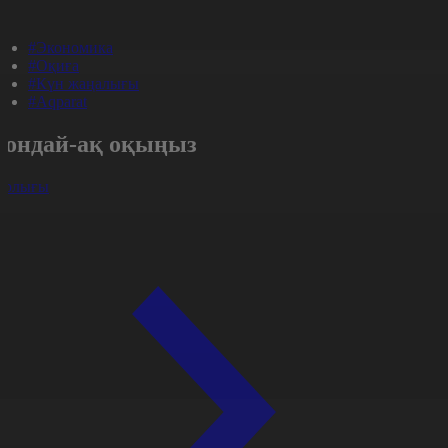
#Экономика
#Оқиға
#Күн жаңалығы
#Aqparat
Сондай-ақ оқыңыз
арлығы