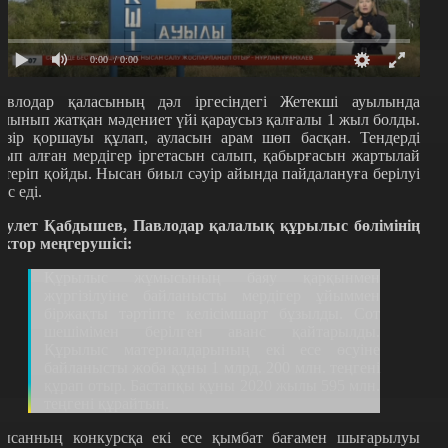
0:00
/ 0:00
авлодар қаласының дәл іргесіндегі Жетекші ауылында
алынып жатқан мәдениет үйі қараусыз қалғалы 1 жыл болды.
азір қоршауы құлап, ауласын арам шөп басқан. Тендерді
тып алған мердігер іргетасын салып, қабырғасын жартылай
өтеріп қойды. Нысан биыл сәуір айында пайдалануға берілуі
іс еді.
әулет Қабдышев, Павлодар қалалық құрылыс бөлімінің
ектор меңгерушісі:
Құрылыс жұмысының баяу қарқынмен
жүргізілуіне байланысты мердігер ұйыммен
біржақты тәртіпте келісімшарт бұзылды. Сот
шешімімен берілген аванс қайтарылды.
Құрылыс материалдарының екі есе өсуіне
байланысты жоба құны 1 млрд. 200 млн. теңгені
құрап отыр. Бастапқы құны 2020 жылы 595 млн.
теңгені құрайтын.
ысанның конкурсқа екі есе қымбат бағамен шығарылуы