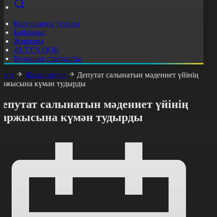
Корпорация туралы
Байланыс
Жарнама
ALTYN QOR
Редакция стандарты
асты
Жаңалықтар
Депутат салынатын мәдениет үйінің
аржысына күмән тудырды
Депутат салынатын мәдениет үйінің
қаржысына күмән тудырды