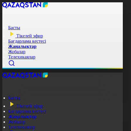
Басты
Тікелей эфир
Бағдарлама кестесі
Жаңалықтар
Жобалар
Телехикаялар
Басты
Тікелей эфир
Бағдарлама кестесі
Жаңалықтар
Жобалар
Телехикаялар