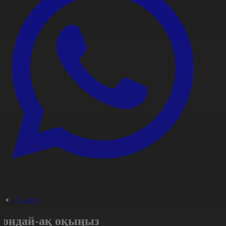
#Саясат
Сондай-ақ оқыңыз