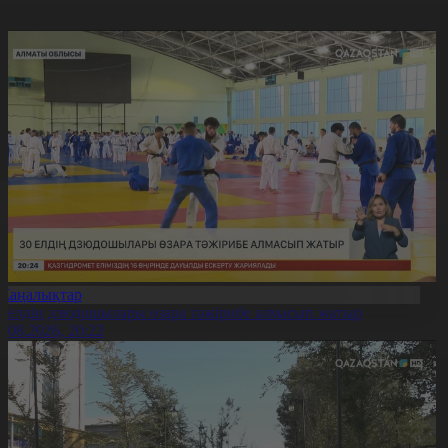
Жаңалықтар
0 елдің дзюдошылары өзара тәжірибе алмасып жатыр
6.08.2026, 20:22