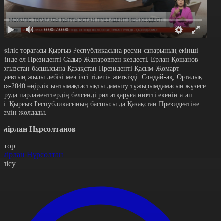
0:00
/ 0:00
әжіліс төрағасы Қырғыз Республикасына ресми сапарының екінші
үнінде ел Президенті Садыр Жапаровпен кездесті. Ерлан Қошанов
ырғызстан басшысына Қазақстан Президенті Қасым-Жомарт
оқаевтың жылы лебізі мен ізгі тілегін жеткізді. Сондай-ақ, Орталық
зия-2040 өңірлік ынтымақтастықты дамыту тұжырымдамасын жүзеге
сыруда парламенттердің белсенді рөл атқаруға ниетті екенін атап
тті. Қырғыз Республикасының басшысы да Қазақстан Президентіне
әлемін жолдады.
емірлан Нұрсолтанов
втор
емірлан Нұрсолтан
өлісу