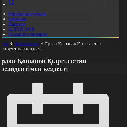
Корпорация туралы
Байланыс
Жарнама
ALTYN QOR
Редакция стандарты
асты
Жаңалықтар
Ерлан Қошанов Қырғызстан
резидентімен кездесті
Ерлан Қошанов Қырғызстан
резидентімен кездесті