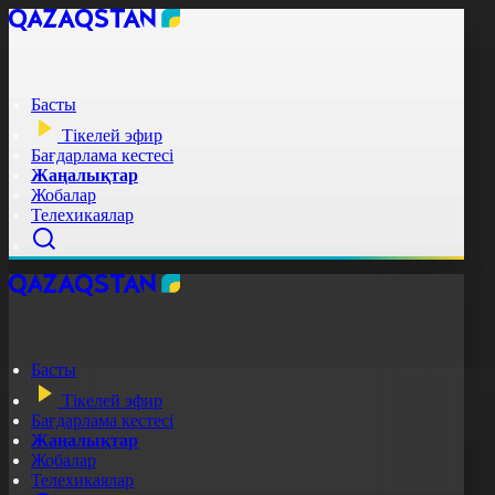
Басты
Тікелей эфир
Бағдарлама кестесі
Жаңалықтар
Жобалар
Телехикаялар
Басты
Тікелей эфир
Бағдарлама кестесі
Жаңалықтар
Жобалар
Телехикаялар