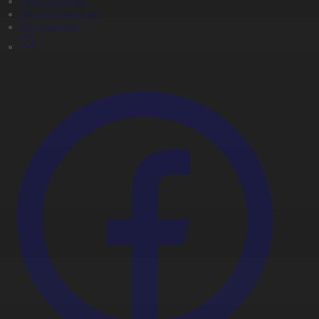
Телехикаялар
Мультсериалдар
Видеоархив