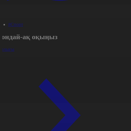
#Спорт
Сондай-ақ оқыңыз
арлығы