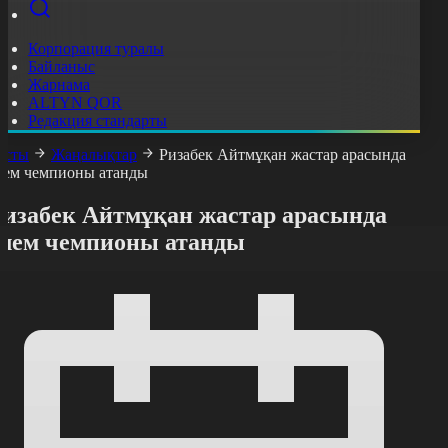
Корпорация туралы
Байланыс
Жарнама
ALTYN QOR
Редакция стандарты
асты
Жаңалықтар
Ризабек Айтмұқан жастар арасында
лем чемпионы атанды
Ризабек Айтмұқан жастар арасында
әлем чемпионы атанды