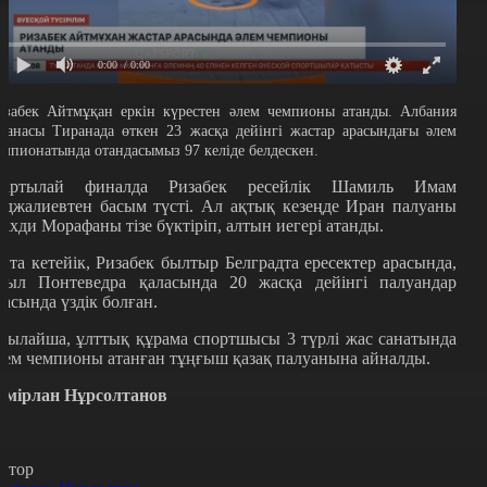
0:00
/ 0:00
изабек Айтмұқан еркін күрестен әлем чемпионы атанды. Албания
станасы Тиранада өткен 23 жасқа дейінгі жастар арасындағы әлем
емпионатында отандасымыз 97 келіде белдескен.
артылай финалда Ризабек ресейлік Шамиль Имам
аджалиевтен басым түсті. Ал ақтық кезеңде Иран палуаны
ахди Морафаны тізе бүктіріп, алтын иегері атанды.
йта кетейік, Ризабек былтыр Белградта ересектер арасында,
иыл Понтеведра қаласында 20 жасқа дейінгі палуандар
расында үздік болған.
сылайша, ұлттық құрама спортшысы 3 түрлі жас санатында
лем чемпионы атанған тұңғыш қазақ палуанына айналды.
емірлан Нұрсолтанов
втор