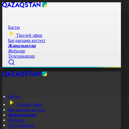
Басты
Тікелей эфир
Бағдарлама кестесі
Жаңалықтар
Жобалар
Телехикаялар
Басты
Тікелей эфир
Бағдарлама кестесі
Жаңалықтар
Жобалар
Телехикаялар