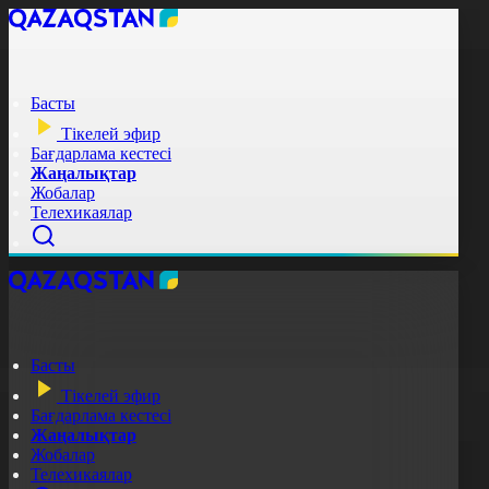
Басты
Тікелей эфир
Бағдарлама кестесі
Жаңалықтар
Жобалар
Телехикаялар
Басты
Тікелей эфир
Бағдарлама кестесі
Жаңалықтар
Жобалар
Телехикаялар