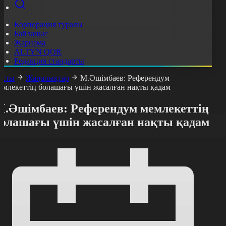
Корпорация туралы
Байланыс
Жарнама
ALTYN QOR
Редакция стандарты
асты
Жаңалықтар
М.Әшімбаев: Референдум
емлекеттің болашағы үшін жасалған нақты қадам
М.Әшімбаев: Референдум мемлекеттің
болашағы үшін жасалған нақты қадам