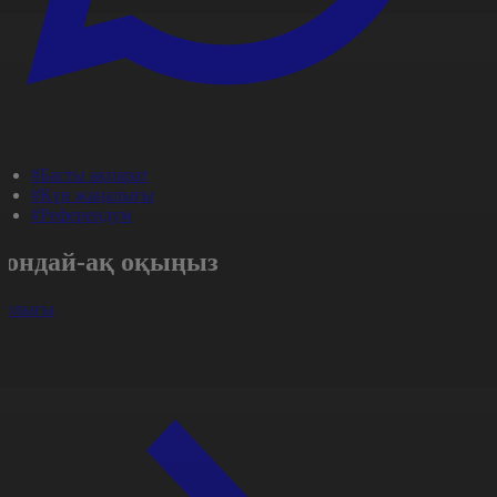
#Басты ақпарат
#Күн жаңалығы
#Референдум
Сондай-ақ оқыңыз
арлығы