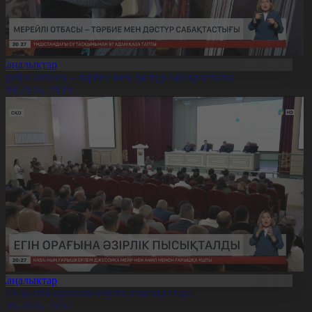
Жаңалықтар
ерейлі отбасы – тәрбие мен дәстүр сабақтастығы
7.08.2026, 20:19
Жаңалықтар
ҚО-да егін орағына әзірлік пысықталды
7.08.2026, 20:17