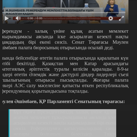
0:00
/ 0:00
еферендум - халық үніне құлақ асатын мемлекет
ұжырымдамасы аясында іске асырылған кезекті нақты
адамдардың бірі екені сөзсіз. Сенат Төрағасы Мәулен
шімбаев палата бюросының отырысында осылай деді.
иында бейсенбіде өтетін палата отырысында қаралатын күн
әртібі бекітілді. Қазақстан мен Катар арасындағы
тратегиялық әріптестік туралы келісім қаралады. 8-9-ы
үндері өтетін Әлемдік және дәстүрлі діндер лидерлері съезі
атшылығының отырысы пысықталды. Жоғары палата
пикері АЭС салу мәселесіне қатысты өткен республикалық
еферендумның қорытындысына тоқталды.
әулен Әшімбаев, ҚР Парламенті Сенатының төрағасы:
Бұл оқиға Президентіміздің халық үніне құлақ
асатын мемлекет тұжырымдамасы аясында іске
асырылған кезекті нақты қадамдардың бірі екені
сөзсіз. Референдумға қатысушылардың саны
жоғары болғанын білесіздер. Тиісті