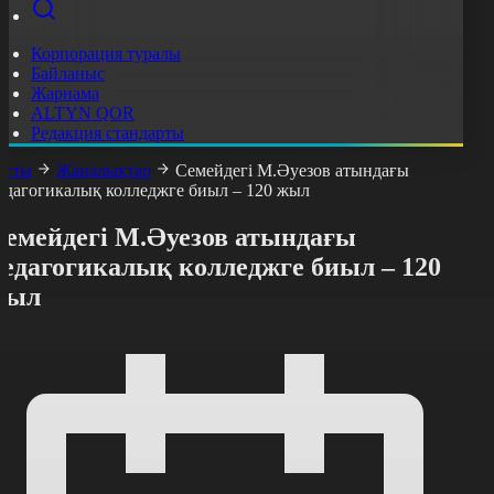
Корпорация туралы
Байланыс
Жарнама
ALTYN QOR
Редакция стандарты
асты
Жаңалықтар
Семейдегі М.Әуезов атындағы
едагогикалық колледжге биыл – 120 жыл
Семейдегі М.Әуезов атындағы
педагогикалық колледжге биыл – 120
жыл