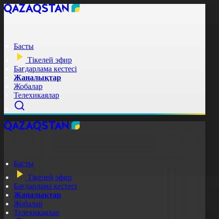
Басты
Тікелей эфир
Бағдарлама кестесі
Жаңалықтар
Жобалар
Телехикаялар
Басты
Тікелей эфир
Бағдарлама кестесі
Жаңалықтар
Жобалар
Телехикаялар