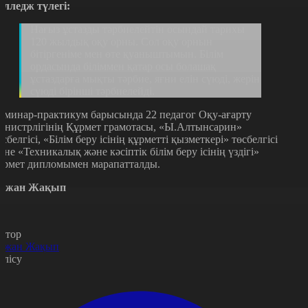
олледж түлегі:
Нағыз ұстазды тәрбиелейтін осындай тарихы
120 жылдық оқу орны. Сол оқу орнын
бітіргеніме мен өте қуаныштымын. Білім
ордасында біліммен қатар осы болашақ
ұстаздарға мықты тәрбие, яғни елін сүюді, жерін
сүюді бірінші тәрбиелейді.
еминар-практикум барысында 22 педагог Оқу-ағарту
инистрлігінің Құрмет грамотасы, «Ы.Алтынсарин»
өсбелгісі, «Білім беру ісінің құрметті қызметкері» төсбелгісі
әне «Техникалық және кәсіптік білім беру ісінің үздігі»
ұрмет дипломымен марапатталды.
ржан Жақып
втор
ржан Жақып
өлісу