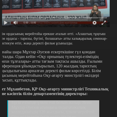
0:00
/ 0:00
ілім ордасының мерейтойы ерекше аталып өтті. «Алаштың тұңғыш
ілім ордасы - тарихы, бүгіні, болашағы» атты халықаралық семинар-
рактикум өтіп, жаңа деректі фильм ұсынылды.
рнайы шара Мұхтар Әуезов ескерткішіне гүл қоюдан
асталды. Одан кейін «Оқу орнының түлектері-еліміздің
арихи тұлғалары» атты тағзым тақтасы ашылды. Ғылыми
онференция ұйымдастырылып, 120 жылдық тарихтың
аңыздылығына арналған деректі фильм көрсетілді. Білім
рдасының мерейтойына Оқу-ағарту минстрлігі өкілдері
атысып, құттықтады.
сет Мұханбетов, ҚР Оқу-ағарту министрлігі Техникалық
әне кәсіптік білім департаментінің директоры:
Бүгін елімізде үлкен той болып жатыр. Яғни
Мұхтар Әуезов атындағы педагогикалық
колледжіміздің 120 жылдығы, үлкен мерейтой.
Осы колледжге бүгін келіп отырған