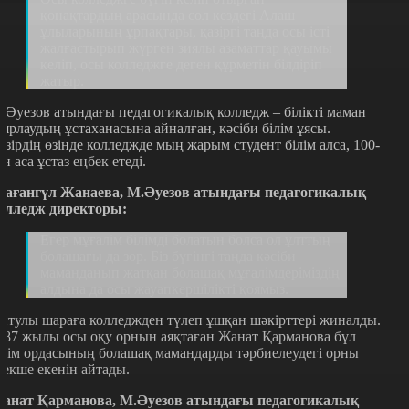
қонақтардың арасында сол кездегі Алаш
ұлыларының ұрпақтары, қазіргі таңда осы істі
жалғастырып жүрген зиялы азаматтар қауымы
келіп, осы колледжге деген құрметін білдіріп
жатыр.
.Әуезов атындағы педагогикалық колледж – білікті маман
аярлаудың ұстаханасына айналған, кәсіби білім ұясы.
азірдің өзінде колледжде мың жарым студент білім алса, 100-
ен аса ұстаз еңбек етеді.
ағангүл Жанаева, М.Әуезов атындағы педагогикалық
олледж директоры:
Егер мұғалім білімді болатын болса ол ұлттың
болашағы да зор. Біз бүгінгі таңда кәсіби
маманданып жатқан болашақ мұғалімдеріміздің
алдына да осы жауапкершілікті қоямыз.
йтулы шараға колледжден түлеп ұшқан шәкірттері жиналды.
987 жылы осы оқу орнын аяқтаған Жанат Қарманова бұл
ілім ордасының болашақ мамандарды тәрбиелеудегі орны
рекше екенін айтады.
анат Қарманова, М.Әуезов атындағы педагогикалық