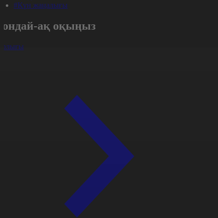
#Күн жаңалығы
Сондай-ақ оқыңыз
арлығы