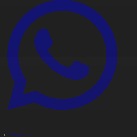
#Мәдениет