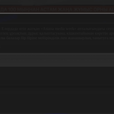
лы Елордада өтіп жатқан «Astana media week» апталығындағы сес
келең ұрпақтың дұрыс қалыптасуына, кішкентайынан көретін арнал
ы балалар бір біріне мейірімділік пен жанашырлық танытуға мүм
:
к желілерді де қарайды. Оларға дұрыс жол көрсету үшін жасап 
ндай-ақ мектептерде эмоциямен алмасатын, балалар бір бірім
ятуға көмектесетін тәсілдер жазылған.