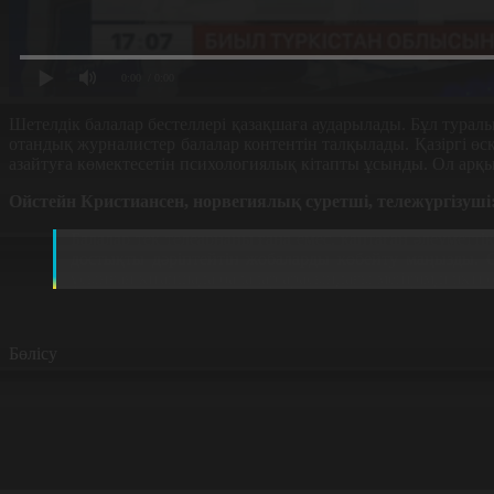
0:00
/ 0:00
Шетелдік балалар бестеллері қазақшаға аударылады. Бұл тура
отандық журналистер балалар контентін талқылады. Қазіргі өс
азайтуға көмектесетін психологиялық кітапты ұсынды. Ол арқыл
Ойстейн Кристиансен, норвегиялық суретші, тележүргізуші
Балалар тек телеарнаны ғана емес, қаптаған әлеуметті
достықты дәріптейтін жобаларды көбейту маңызды. Со
ұсынған кітапшада балалар арасындағы мейірімділікті о
Бөлісу