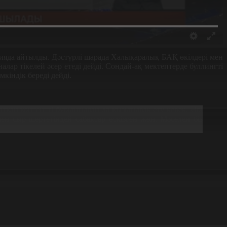
сияда айтылды. Дәстүрлі шарада Халықаралық БАҚ өкілдері мен
ар тікелей әсер етеді дейді. Сондай-ақ мектептерде буллингті
кіндік береді дейді.
жатқан контентті бұрынғыдан да қызығырақ ету керек. Әрі
ен сыр шертетіндей сабақтар өткізген жөн. Мәселен біз