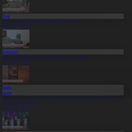
Әлем
ытайға кіру және шығу тәртібі өзгереді
6.08.2026, 10:05
Мәдениет
ӘМС-тегі миллиардтар бақылауға алынады
6.08.2026, 10:05
Оқиға
Қоғам
скемендегі коммуналдық мекемелер күшейтілген жұмыс
естесіне көшірілді
6.08.2026, 10:05