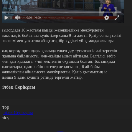
0:00
/ 0:00
ызылордада 16 жастағы қызды жезөкшелікке мәжбүрлеген
ылмыстық іс бойынша күдіктілер саны 9-ға жетті. Қазір соның сегізі
от шешімімен уақытша абақтыға, бір күдікті үй қамаққа алынды.
ұқық қорғау органдары қоғамда үлкен дау туғызған іс әлі тергеліп
атқанына байланысты, мән-жайды ашып айтпады. Белгілісі зәбір
өрген қыз қаладағы 7-ші мектептің оқушысы болған. Бастапқыда
ыныптастары, одан кейін өзгелер де қосылып, 6 ай бойы
езөкшелікпен айналысуға мәжбүрлеген. Қазір қылмыстық іс
ойынша 9 адам күдікті ретінде тергеліп жатыр.
ділбек Серікұлы
втор
ділбек Серікұлы
өлісу