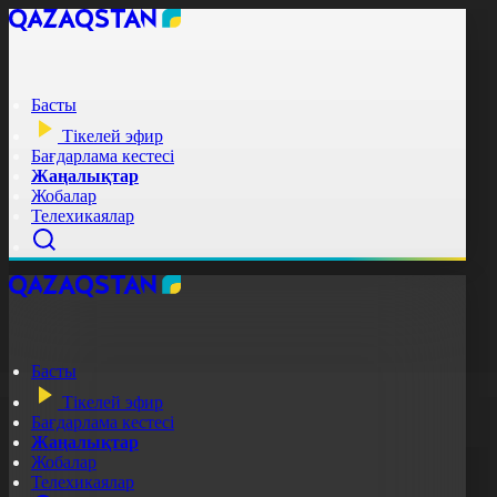
Басты
Тікелей эфир
Бағдарлама кестесі
Жаңалықтар
Жобалар
Телехикаялар
Басты
Тікелей эфир
Бағдарлама кестесі
Жаңалықтар
Жобалар
Телехикаялар