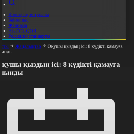
Корпорация туралы
Байланыс
Жарнама
ALTYN QOR
Редакция стандарты
асты
Жаңалықтар
Оқушы қыздың ісі: 8 күдікті қамауға
лынды
қушы қыздың ісі: 8 күдікті қамауға
алынды