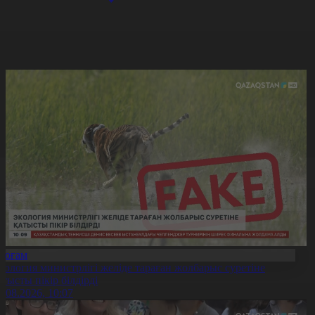
Қоғам
кология министрлігі желіде тараған жолбарыс суретіне
атысты пікір білдірді
6.08.2026, 10:07