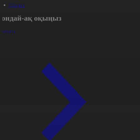
#Оқиға
Сондай-ақ оқыңыз
арлығы