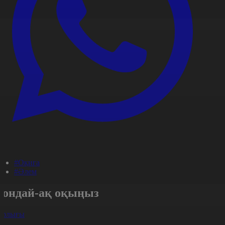
#Оқиға
#Әлем
Сондай-ақ оқыңыз
арлығы