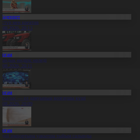
Мәдениет
әстүр мен креатив
8.08.2026, 20:13
Қоғам
тандық өндіріс өрледі
8.08.2026, 20:11
Қоғам
ұрылыс — ел дамуының қозғаушы күші
8.08.2026, 20:09
Қоғам
идай импортына уақытша тыйым салынды