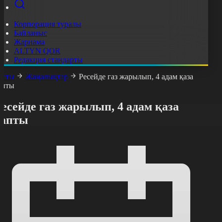
Корпорация туралы
Байланыс
Жарнама
ALTYN QOR
Редакция стандарты
асты
Жаңалықтар
Ресейде газ жарылып, 4 адам қаза
апты
есейде газ жарылып, 4 адам қаза
тапты