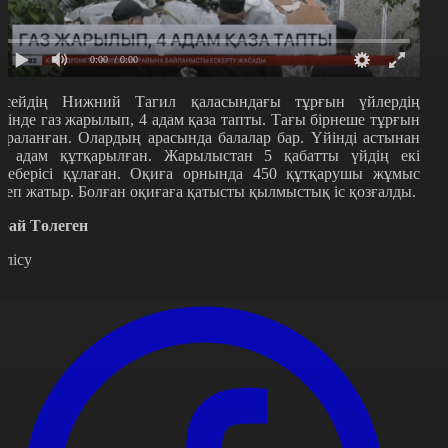
0:00
/ 0:00
есейдің Нижний Тагил қаласындағы тұрғын үйлердің
ірінде газ жарылып, 4 адам қаза тапты. Тағы бірнеше тұрғын
араланған. Олардың арасында балалар бар. Үйінді астынан
7 адам құтқарылған. Жарылыстан 5 қабатты үйдің екі
іреберісі құлаған. Оқиға орнында 450 құтқарушы жұмыс
степ жатыр. Болған оқиғаға қатысты қылмыстық іс қозғалды.
рай Төлеген
өлісу