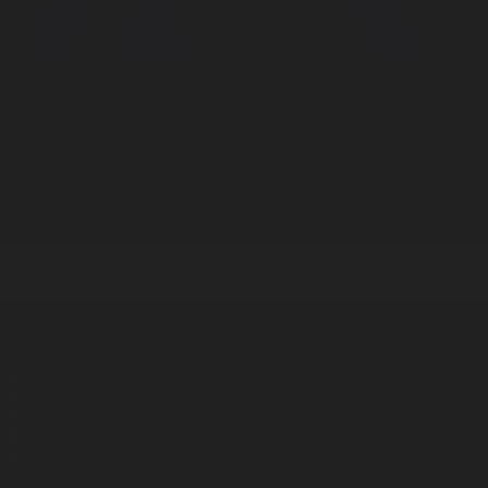
Корпорация туралы
Байланыс
Дистрибуция
Жарнама
Редакция стандарты