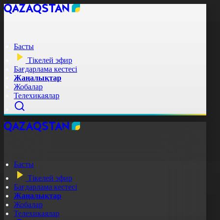
Басты
Тікелей эфир
Бағдарлама кестесі
Жаңалықтар
Жобалар
Телехикаялар
Басты
Тікелей эфир
Бағдарлама кестесі
Жаңалықтар
Жобалар
Телехикаялар