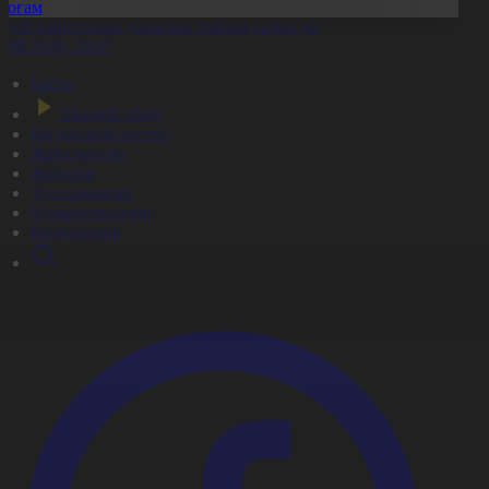
Қоғам
идай импортына уақытша тыйым салынды
8.08.2026, 20:07
Басты
Тікелей эфир
Бағдарлама кестесі
Жаңалықтар
Жобалар
Телехикаялар
Мультсериалдар
Видеоархив