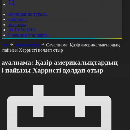
Корпорация туралы
Байланыс
Жарнама
ALTYN QOR
Редакция стандарты
асты
Жаңалықтар
Сауалнама: Қазір америкалықтардың
4 пайызы Харристі қолдап отыр
Сауалнама: Қазір америкалықтардың
44 пайызы Харристі қолдап отыр