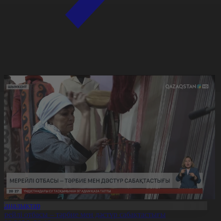
Жаңалықтар
ерейлі отбасы – тәрбие мен дәстүр сабақтастығы