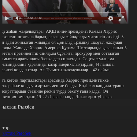
0:00
/ 0:00
нді жаһан жаңалықтары. АҚШ вице-президенті Камала Харрис
исконсин штатына барып, алғашқы сайлауалды митингін өткізді. 3
ың адам жиналған жиынды ол Дональд Трампқа шабуыл жасаудан
астады. Және де Харрис Америка Құрама Штаттарында қарашаның 5-
е өтетін президенттік сайлауды бұрынғы прокурор мен сотталған
ылмыскер арасындағы бәсеке деп сипаттады. Соңғы сауалнама
орытындысына қарағанда, қазір америкалықтардың 44 пайызы
арристі қолдап отыр. Ал Трампты жақтаушылар – 42 пайыз.
йта кетсек партияластары арасында Харрис президенттікке
міткерлікке қолдауға артығымен ие болды. Енді сол кандидатураны
емократтардың съезінде ресми түрде бекіту ғана қалды. Ол
онвенция тамыздың 19-22-сі аралығында Чикагода өтуі керек.
рыстан Рысбек
втор
рыстан Рысбек