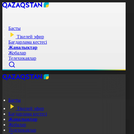
Басты
Тікелей эфир
Бағдарлама кестесі
Жаңалықтар
Жобалар
Телехикаялар
Басты
Тікелей эфир
Бағдарлама кестесі
Жаңалықтар
Жобалар
Телехикаялар