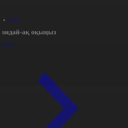
#Әлем
Сондай-ақ оқыңыз
арлығы