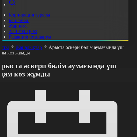
Корпорация туралы
Байланыс
Жарнама
ALTYN QOR
Редакция стандарты
асты
Жаңалықтар
Арыста әскери бөлім аумағында үш
дам көз жұмды
Арыста әскери бөлім аумағында үш
адам көз жұмды