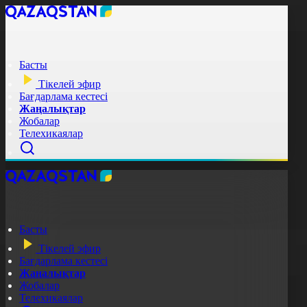
Басты
Тікелей эфир
Бағдарлама кестесі
Жаңалықтар
Жобалар
Телехикаялар
Басты
Тікелей эфир
Бағдарлама кестесі
Жаңалықтар
Жобалар
Телехикаялар