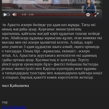
0:00
/ 0:00
үгін Арыста әскери бөлімде үш адам көз жұмды. Тағы екі
дамның жағдайы ауыр. Қорғаныс министрлігінің
қпаратынша, қайғылы жағдай кәріз құдығын тазалау кезінде
олған. Абайсызда құдыққа жұмысшы құлап, оған көмекке екі
ұмысшы мен екі әскери қызметші келген. Алайда, кәріз
азына уланған 3 адам құдықтан шыға алмай, оқиға орнында
ан тапсырды. Оның бірі - жұмысшы, екіншісі - әскери
ызетші. Ал, Арыстағы ауруханаға жеткізілген екі адамның
ағдайы орташа ауыр. Қылмыстық іс қозғалды. Тергеу
еңбекті қорғау ережелерін бұзу» фактісі бойынша басталды.
орғаныс министрлігі мен Қарулы күштердің жеке құрамы
аза тапқандардың туыстары мен жақындарына қайғыра көңіл
йта отырып, барлық қажетті көмек көрсетілетін жеткізді.
амал Қабышева
втор
амал Қабышева