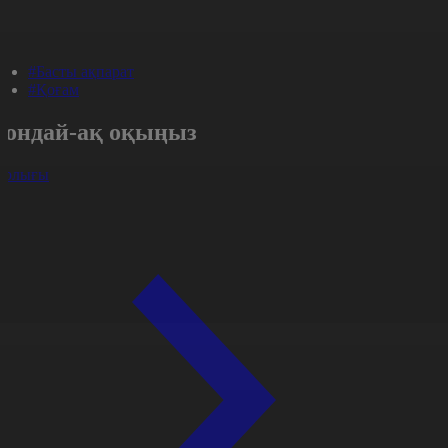
#Басты ақпарат
#Қоғам
Сондай-ақ оқыңыз
арлығы