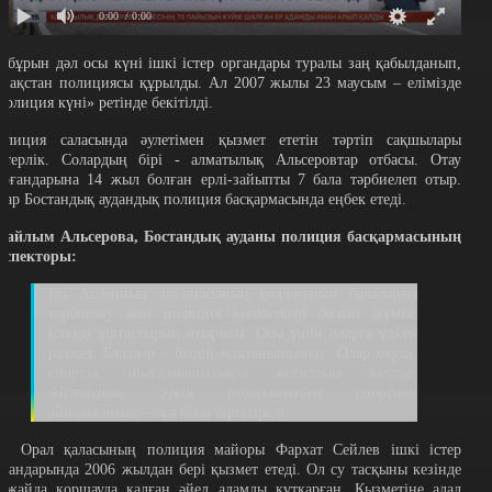
0:00
/ 0:00
0 бұрын дәл осы күні ішкі істер органдары туралы заң қабылданып,
азақстан полициясы құрылды. Ал 2007 жылы 23 маусым – елімізде
Полиция күні» ретінде бекітілді.
олиция саласында әулетімен қызмет ететін тәртіп сақшылары
етерлік. Солардың бірі - алматылық Альсеровтар отбасы. Отау
ұрғандарына 14 жыл болған ерлі-зайыпты 7 бала тәрбиелеп отыр.
лар Бостандық аудандық полиция басқармасында еңбек етеді.
райлым Альсерова, Бостандық ауданы полиция басқармасының
нспекторы:
Біз Асланның ата-анасының қолдауымен балаларды
тәрбиелеу мен полиция қызметкері болып жұмыс
істеуді ұштастырып отырмыз. Осы үшін оларға үлкен
рахмет. Балалар - біздің мақтанышымыз. Олар оқуда,
спортта, шығармашылықта жетістікке жетуде.
Айтпақшы, бүкіл отбасымызбен спортпен
айналысамыз – бұл бізді біріктіреді.
л, Орал қаласының полиция майоры Фархат Сейлев ішкі істер
ргандарында 2006 жылдан бері қызмет етеді. Ол су тасқыны кезінде
аяжайда қоршауда қалған әйел адамды құтқарған. Қызметіне адал