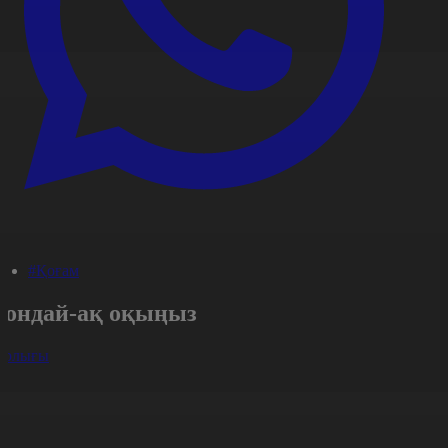
#Қоғам
Сондай-ақ оқыңыз
арлығы