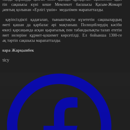
әртіп сақшысы күні кеше Мемлекет басшысы Қасым-Жомарт
оқаевтың қолынан «Ерлігі үшін» медалімен марапатталды.
ә, қауіпсіздікті қадағалап, тыныштықты күзететін сақшылардың
ызметі қашан да қарбалас әрі мақтаныш. Полицейлердің кәсіби
ерекесі қарсаңында асқан қырағылық пен табандылықты талап ететін
ызмет иелеріне құрмет-қошемет көрсетілді. Ел бойынша 1300-ге
уық тәртіп сақшысы марапатталды.
инара Жарқынбек
өлісу