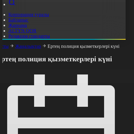
Корпорация туралы
Байланыс
Жарнама
ALTYN QOR
Редакция стандарты
асты
Жаңалықтар
Ертең полиция қызметкерлері күні
Ертең полиция қызметкерлері күні