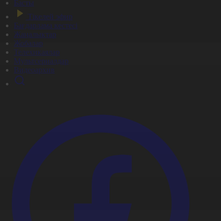
Басты
Тікелей эфир
Бағдарлама кестесі
Жаңалықтар
Жобалар
Телехикаялар
Мультсериалдар
Видеоархив