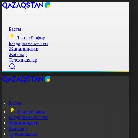
Басты
Тікелей эфир
Бағдарлама кестесі
Жаңалықтар
Жобалар
Телехикаялар
Басты
Тікелей эфир
Бағдарлама кестесі
Жаңалықтар
Жобалар
Телехикаялар