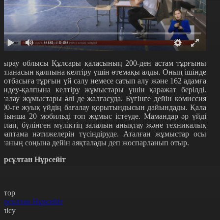
0:00
/ 0:00
тырау облысы Құлсары қаласының 200-ден астам тұрғыны
аспанасын қалпына келтіру үшін өтемақы алды. Оның ішінде
7 отбасыға тұрғын үй салу немесе сатып алу және 162 адамға
өндеу-қалпына келтіру жұмыстары үшін қаражат берілді.
ағалау жұмыстары әлі де жалғасуда. Бүгінге дейін комиссия
500-ге жуық үйдің бағалау қорытындысын дайындады. Қала
ойынша 20 мобильді топ жұмыс істеуде. Мамандар әр үйді
ралап, бүлінген мүліктің залалын анықтау және техникалық
араптама нәтижелерін түсіндіруде. Аталған жұмыстар осы
птаның соңына дейін аяқталады деп жоспарланып отыр.
ұрсұлтан Нұрсейіт
втор
ұрсұлтан Нұрсейіт
өлісу