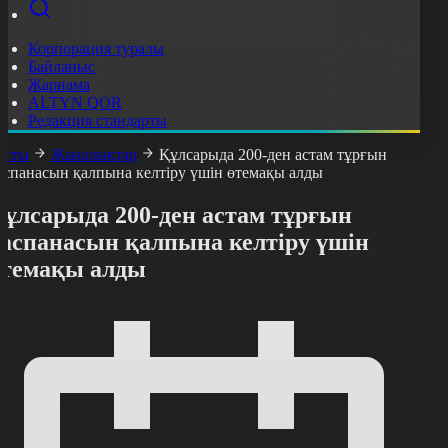
Корпорация туралы
Байланыс
Жарнама
ALTYN QOR
Редакция стандарты
асты
Жаңалықтар
Құлсарыда 200-ден астам тұрғын
аспанасын қалпына келтіру үшін өтемақы алды
Құлсарыда 200-ден астам тұрғын
баспанасын қалпына келтіру үшін
өтемақы алды