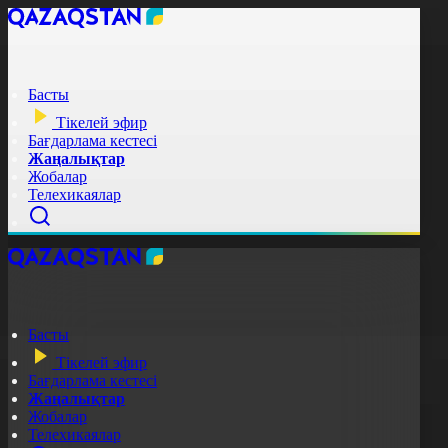
Басты
Тікелей эфир
Бағдарлама кестесі
Жаңалықтар
Жобалар
Телехикаялар
Басты
Тікелей эфир
Бағдарлама кестесі
Жаңалықтар
Жобалар
Телехикаялар