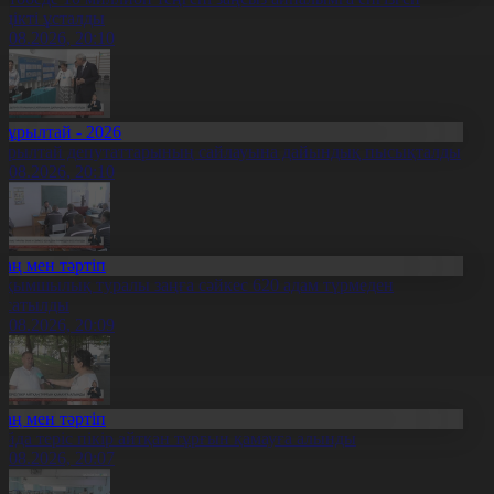
үдікті ұсталды
5.08.2026, 20:10
Құрылтай - 2026
ұрылтай депутаттарының сайлауына дайындық пысықталды
5.08.2026, 20:10
Заң мен тәртіп
ақымшылық туралы заңға сәйкес 620 адам түрмеден
осатылды
5.08.2026, 20:09
Заң мен тәртіп
ойда теріс пікір айтқан тұрғын қамауға алынды
5.08.2026, 20:07