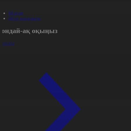
#Қоғам
#Күн жаңалығы
Сондай-ақ оқыңыз
арлығы