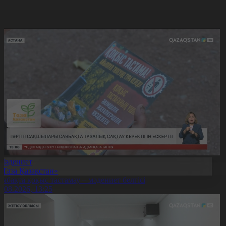
Мәдениет
«Таза Қазақстан»
аябақта қоқыс тастамау – мәдениет белгісі
7.08.2026, 13:25