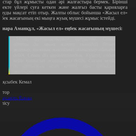
астар бұл жұмысты одан әрі жалғастыра бермек. Бірінші
езекте үйлері суға кеткен және жалғыз басты қарияларға
аруды мақсат етіп отыр. Жалпы облыс бойынша «Жасыл ел»
ңбек жасағының екі мыңға жуық мүшесі жұмыс істейді.
инара Аманқұл, «Жасыл ел» еңбек жасағының мүшесі:
«Менің группаластарым қатысты. Солар
айтты да, мына жақта мынадай болып
жатыр, тазалық жасаймыз, алғыстар айтады
дейді. Соған біз шабыттандық. Күшті, содан
кейін қатысып жатырмыз дейді. Сосын менің
де қатысқым келіп кетті, міне қатысып
жатырмын».
ақсыбек Кемал
втор
ақсыбек Кемал
өлісу