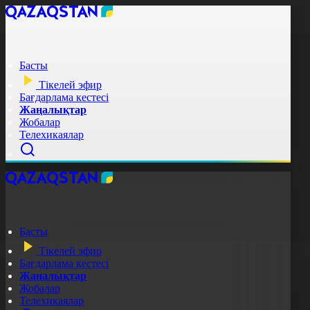
Басты
Тікелей эфир
Бағдарлама кестесі
Жаңалықтар
Жобалар
Телехикаялар
Басты
Тікелей эфир
Бағдарлама кестесі
Жаңалықтар
Жобалар
Телехикаялар