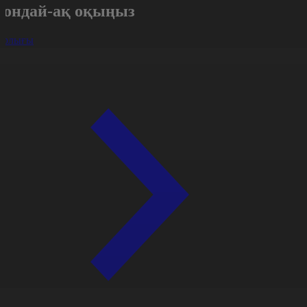
Сондай-ақ оқыңыз
арлығы