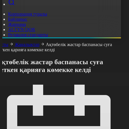
Корпорация туралы
Байланыс
Жарнама
ALTYN QOR
Редакция стандарты
асты
Жаңалықтар
Ақтөбелік жастар баспанасы суға
еткен қарияға көмекке келді
қтөбелік жастар баспанасы суға
еткен қарияға көмекке келді