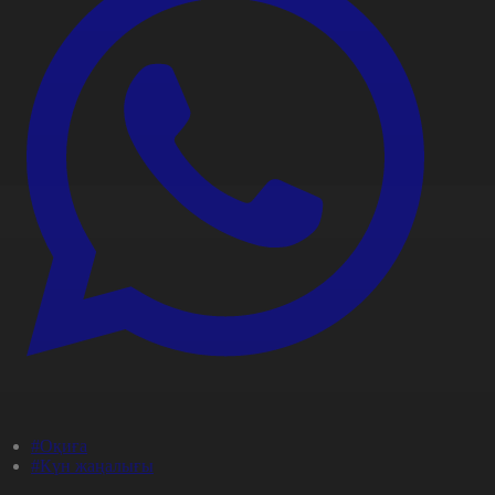
#Оқиға
#Күн жаңалығы