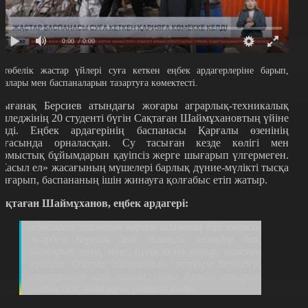
0:00
/ 0:00
қтөбелік жастар үйлері суға кеткен еңбек ардагерлеріне барып,
улалары мен баспаналарын тазартуға көмектесті.
ығанақ Берсиев атындағы жоғары аграрлық-техникалық
олледжінің 20 студенті бүгін Сақтаған Шаймұхановтың үйіне
елді. Еңбек ардагерінің баспанасы Қарғалы өзенінің
ағасында орналасқан. Су тасыған кезде көлігі мен
ұрмыстық бұйымдарын қауіпсіз жерге шығарып үлгермеген.
Жасыл ел» жасағының мүшелері барлық дүние-мүлікті тысқа
ығарып, баспананың ішін жинауға қолғабыс етіп жатыр.
ақтаған Шаймұханов, еңбек ардагері:
«Звондап, қиындық көрген адамның бірі екенсіз,
жәрдем берейік деді. Жавқсы, келіңдер деп,
шақырып едім, міне, бүгін келіп отыр, келіскен
күніміз. Оларға айтқанмын, жәрдем беріңдер,
самаурынға шай қойып, соны далада отырып
ішейік деп, балаларға рахмет енді».