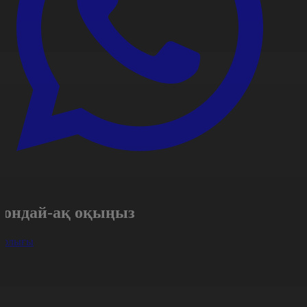
Сондай-ақ оқыңыз
арлығы