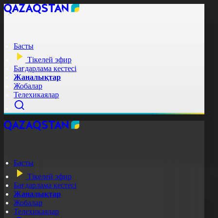
Басты
Тікелей эфир
Бағдарлама кестесі
Жаңалықтар
Жобалар
Телехикаялар
Басты
Тікелей эфир
Бағдарлама кестесі
Жаңалықтар
Жобалар
Телехикаялар