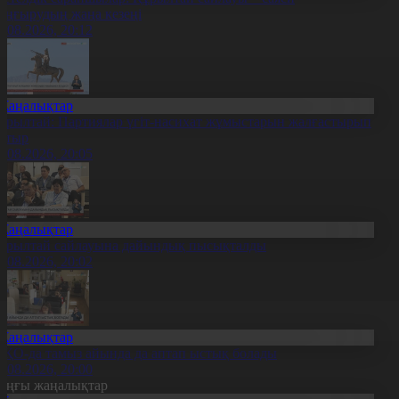
аңғырудың жаңа кезеңі
6.08.2026, 20:12
Жаңалықтар
ұрылтай: Партиялар үгіт-насихат жұмыстарын жалғастырып
атыр
6.08.2026, 20:05
Жаңалықтар
ұрылтай сайлауына дайындық пысықталды
6.08.2026, 20:02
Жаңалықтар
ҚО-да тамыз айында да аптап ыстық болады
6.08.2026, 20:00
оңғы жаңалықтар