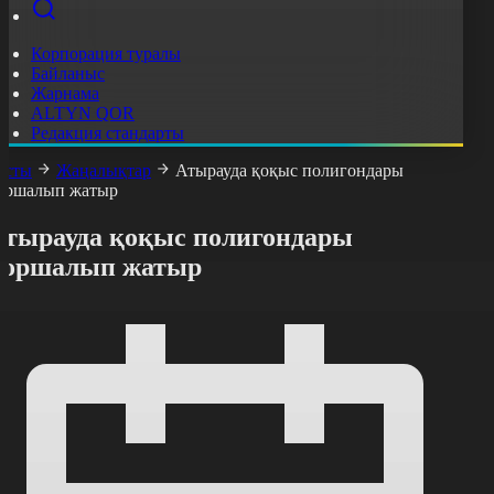
Корпорация туралы
Байланыс
Жарнама
ALTYN QOR
Редакция стандарты
асты
Жаңалықтар
Атырауда қоқыс полигондары
оршалып жатыр
Атырауда қоқыс полигондары
қоршалып жатыр