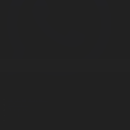
Корпорация туралы
Байланыс
Дистрибуция
Жарнама
Редакция стандарты