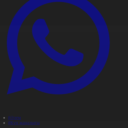
#Әлем
#Күн жаңалығы