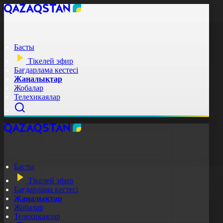
Басты
Тікелей эфир
Бағдарлама кестесі
Жаңалықтар
Жобалар
Телехикаялар
Басты
Тікелей эфир
Бағдарлама кестесі
Жаңалықтар
Жобалар
Телехикаялар