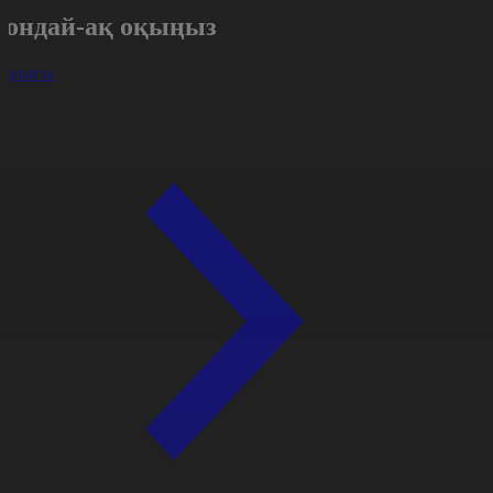
Сондай-ақ оқыңыз
арлығы