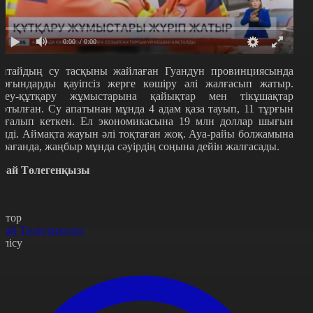
0:00
/ 0:00
ытайдың су тасқыны жайлаған Гуандун провинциясында
ұрғындарды қауіпсіз жерге көшіру әлі жалғасып жатыр.
здеу-құтқару жұмыстарына қайықтар мен тікұшақтар
артылған. Су апатынан мұнда 4 адам қаза тауып, 11 тұрғын
оғалып кеткен. Ел экономикасына 19 млн доллар шығын
елді. Аймақта жауын әлі тоқтаған жоқ. Ауа-райы болжамына
арағанда, жаңбыр мұнда сәуірдің соңына дейін жалғасады.
рай Төлегенқызы
втор
рай Төлегенқызы
өлісу