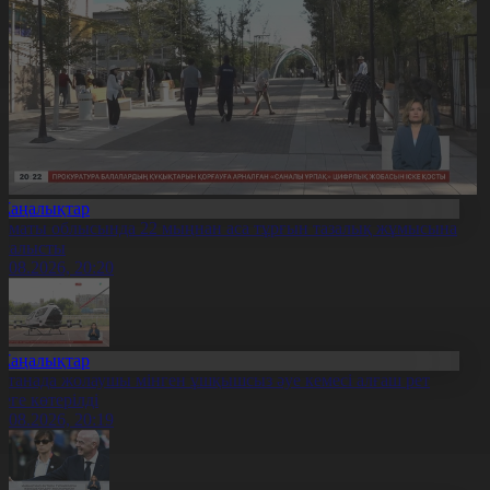
Жаңалықтар
лматы облысында 22 мыңнан аса тұрғын тазалық жұмысына
тсалысты
6.08.2026, 20:20
Жаңалықтар
станада жолаушы мінген ұшқышсыз әуе кемесі алғаш рет
уеге көтерілді
6.08.2026, 20:19