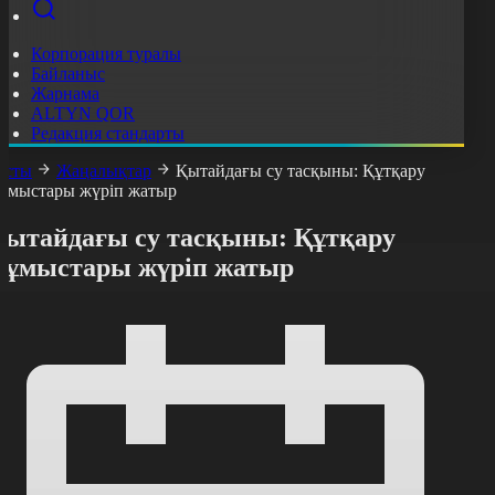
Корпорация туралы
Байланыс
Жарнама
ALTYN QOR
Редакция стандарты
асты
Жаңалықтар
Қытайдағы су тасқыны: Құтқару
ұмыстары жүріп жатыр
Қытайдағы су тасқыны: Құтқару
жұмыстары жүріп жатыр