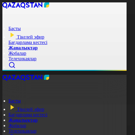
Басты
Тікелей эфир
Бағдарлама кестесі
Жаңалықтар
Жобалар
Телехикаялар
Басты
Тікелей эфир
Бағдарлама кестесі
Жаңалықтар
Жобалар
Телехикаялар